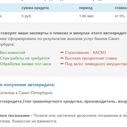
сумма кредита
период
ставка
х
0 руб.
1‑60 мес.
от 0%
 говорят наши эксперты о плюсах и минусах этого автокредит
ние сформировано по результатам анализа услуг банков Санкт-
ербурга:
Без комиссий
Страхование - КАСКО
Стаж работы не требуется
Высокая процентная ставка
Обработка заявки пол часа
Под залог ликвидного имуществ
я получения автокредита:
етелем в Санкт-Петербурге
втокредита (тип транспортного средства, производитель, возр
ное погашение -
Полное или частичное досрочное погашение в л
атежа. Комиссия не взимается.