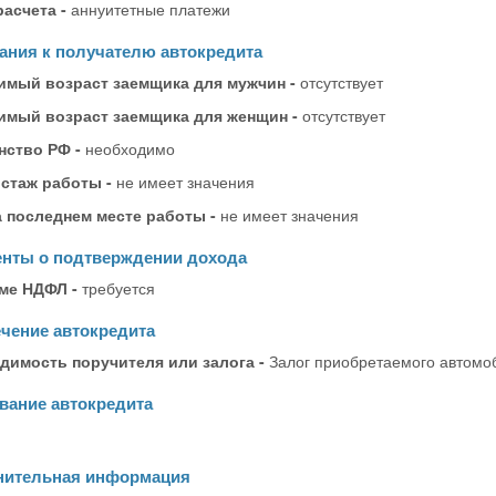
расчета -
аннуитетные платежи
ания к получателю автокредита
имый возраст заемщика для мужчин -
отсутствует
имый возраст заемщика для женщин -
отсутствует
нство РФ -
необходимо
стаж работы -
не имеет значения
а последнем месте работы -
не имеет значения
нты о подтверждении дохода
ме НДФЛ -
требуется
чение автокредита
димость поручителя или залога -
Залог приобретаемого автомо
вание автокредита
нительная информация