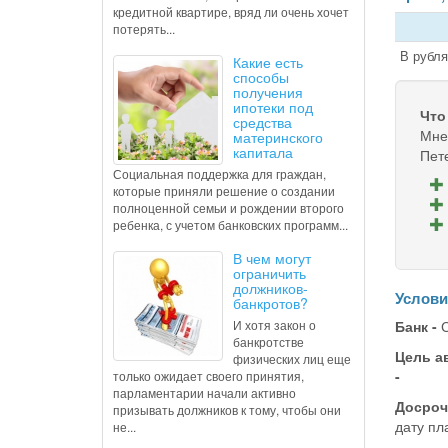
кредитной квартире, вряд ли очень хочет
потерять...
В рубля
Какие есть
способы
получения
ипотеки под
Что
средства
Мне
материнского
капитала
Пет
Социальная поддержка для граждан,
которые приняли решение о создании
полноценной семьи и рождении второго
ребенка, с учетом банковских программ...
В чем могут
ограничить
должников-
Услови
банкротов?
И хотя закон о
Банк -
С
банкротстве
Цель а
физических лиц еще
-
только ожидает своего принятия,
парламентарии начали активно
Досроч
призывать должников к тому, чтобы они
дату пл
не...