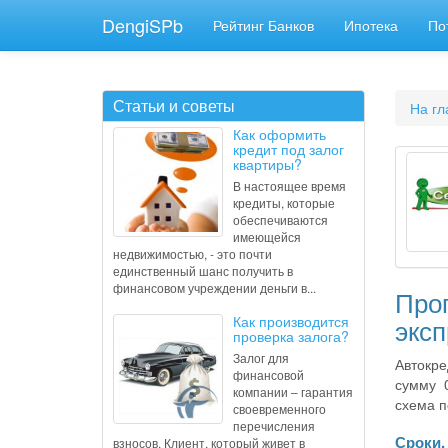
DengiSPb
Рейтинг Банков
Ипотека
По
Статьи и советы
На гл
Как оформить
кредит под залог
квартиры?
В настоящее время
кредиты, которые
обеспечиваются
имеющейся
недвижимостью, - это почти
единственный шанс получить в
финансовом учреждении деньги в...
Про
Как производится
эксп
проверка залога?
Залог для
Автокре
финансовой
сумму 
компании – гарантия
схема п
своевременного
перечисления
Сроки,
взносов. Клиент, который живет в