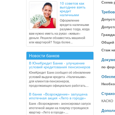
Схема 
10 советов как
выгоднее взять
кредит
Требов
наличными
Допуст
Оформление
кредита наличными
Допуст
разумно тогда, когда
вам нужно иметь на руках «живые»
Гражда
деньги. Решили обзавестись машиной
Общий 
или квартирой? Тогда более...
Стаж н
Новости банков
Докуме
В ЮниКредит Банке - улучшение
условий кредитования пенсионеров
по фор
ЮниКредит Банк сообщил об обновление
Обеспе
условий выдачи кредита «Наличными»
для клиентов-пенсионеров,
Необхо
продолжающих официально работать....
Страхо
В банке «Возрождение» запущена
ипотечная акция «Лето в городе»
КАСКО
Банк «Возрождение» анонсировал запуск
ипотечной акции на покупку строящихся
Допол
квартир «Лето в городе»....