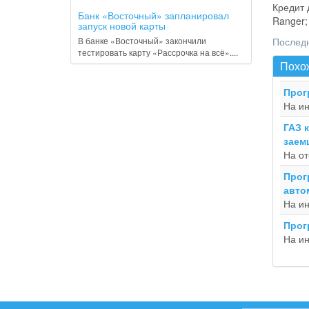
Кредит 
Банк «Восточный» запланировал
Ranger;
запуск новой карты
В банке «Восточный» закончили
Последн
тестировать карту «Рассрочка на всё»....
Похож
Прог
На ин
ГАЗ 
заем
На от
Прог
авто
На ин
Прог
На и