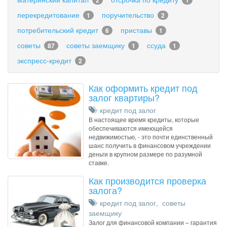
2
1
перекредитование
поручительство
1
2
потребительский кредит
приставы
6
1
советы
советы заемщику
ссуда
87
1
1
экспресс-кредит
2
Как оформить кредит под
залог квартиры?
кредит под залог
В настоящее время кредиты, которые
обеспечиваются имеющейся
недвижимостью, - это почти единственный
шанс получить в финансовом учреждении
деньги в крупном размере по разумной
ставке.
Как производится проверка
залога?
кредит под залог
,
советы
заемщику
Залог для финансовой компании – гарантия