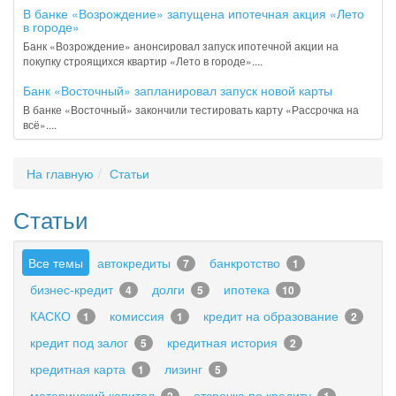
В банке «Возрождение» запущена ипотечная акция «Лето
в городе»
Банк «Возрождение» анонсировал запуск ипотечной акции на
покупку строящихся квартир «Лето в городе»....
Банк «Восточный» запланировал запуск новой карты
В банке «Восточный» закончили тестировать карту «Рассрочка на
всё»....
На главную
Статьи
Статьи
Все темы
автокредиты
банкротство
7
1
бизнес-кредит
долги
ипотека
4
5
10
КАСКО
комиссия
кредит на образование
1
1
2
кредит под залог
кредитная история
5
2
кредитная карта
лизинг
1
5
материнский капитал
отсрочка по кредиту