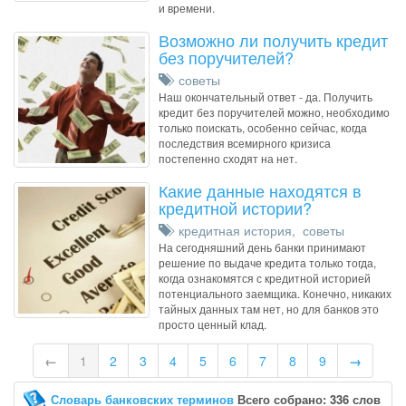
и времени.
Возможно ли получить кредит
без поручителей?
советы
Наш окончательный ответ - да. Получить
кредит без поручителей можно, необходимо
только поискать, особенно сейчас, когда
последствия всемирного кризиса
постепенно сходят на нет.
Какие данные находятся в
кредитной истории?
кредитная история
,
советы
На сегодняшний день банки принимают
решение по выдаче кредита только тогда,
когда ознакомятся с кредитной историей
потенциального заемщика. Конечно, никаких
тайных данных там нет, но для банков это
просто ценный клад.
←
1
2
3
4
5
6
7
8
9
→
Словарь банковских терминов
Всего собрано: 336 слов