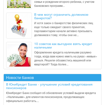
семьи и рождении второго ребенка, с учетом
банковских программ...
В чем могут ограничить должников-
банкротов?
И хотя закон о банкротстве физических лиц
еще только ожидает своего принятия,
парламентарии начали активно призывать
должников к тому, чтобы они не...
10 советов как выгоднее взять кредит
наличными
Оформление кредита наличными разумно
тогда, когда вам нужно иметь на руках «живые»
деньги. Решили обзавестись машиной или
квартирой? Тогда более...
Новости банков
В ЮниКредит Банке - улучшение условий кредитования
пенсионеров
ЮниКредит Банк сообщил об обновление условий выдачи кредита
«Наличными» для клиентов-пенсионеров, продолжающих
официально работать....