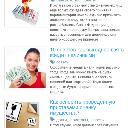
И хотя закон о банкротстве физических лиц
еще только ожидает своего принятия,
парламентарии начали активно призывать
должников к тому, чтобы они не
расслаблялись. Совет Федерации дал
понять, что процедуру банкротства нельзя
назвать спасением и для должников она
ничего хорошего не принесет.
10 советов как выгоднее взять
кредит наличными
советы
Оформление кредита наличными разумно
тогда, когда вам нужно иметь на руках
«живые» деньги. Решили обзавестись
машиной или квартирой? Тогда более
выгодным будет оформление целевого
кредита.
Как оспорить проведенную
приставами оценку
имущества?
долги
,
приставы
,
советы
В том случае, когда финансовая ситуация