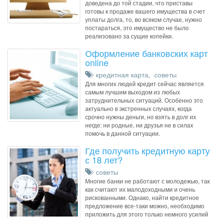
доведена до той стадии, что приставы
готовы к продаже вашего имущества в счет
уплаты долга, то, во всяком случае, нужно
постараться, это имущество не было
реализовано за сущие копейки.
Оформление банковских карт
online
кредитная карта
,
советы
Для многих людей кредит сейчас является
самым лучшим выходом из любых
затруднительных ситуаций. Особенно это
актуально в экстренных случаях, когда
срочно нужны деньги, но взять в долг их
негде: ни родные, ни друзья не в силах
помочь в данной ситуации.
Где получить кредитную карту
с 18 лет?
советы
Многие банки не работают с молодежью, так
как считают их малодоходными и очень
рискованными. Однако, найти кредитное
предложение все-таки можно, необходимо
приложить для этого только немного усилий