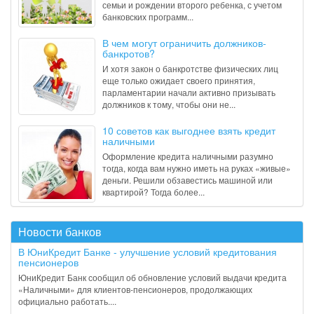
семьи и рождении второго ребенка, с учетом
банковских программ...
В чем могут ограничить должников-
банкротов?
И хотя закон о банкротстве физических лиц
еще только ожидает своего принятия,
парламентарии начали активно призывать
должников к тому, чтобы они не...
10 советов как выгоднее взять кредит
наличными
Оформление кредита наличными разумно
тогда, когда вам нужно иметь на руках «живые»
деньги. Решили обзавестись машиной или
квартирой? Тогда более...
Новости банков
В ЮниКредит Банке - улучшение условий кредитования
пенсионеров
ЮниКредит Банк сообщил об обновление условий выдачи кредита
«Наличными» для клиентов-пенсионеров, продолжающих
официально работать....