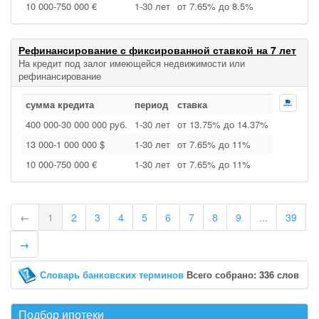
10 000‑750 000 €
1‑30 лет
от 7.65% до 8.5%
Рефинансирование с фиксированной ставкой на 7 лет
На кредит под залог имеющейся недвижимости или
рефинансирование
сумма кредита
период
ставка
400 000‑30 000 000 руб.
1‑30 лет
от 13.75% до 14.37%
13 000‑1 000 000 $
1‑30 лет
от 7.65% до 11%
10 000‑750 000 €
1‑30 лет
от 7.65% до 11%
←
1
2
3
4
5
6
7
8
9
...
39
→
Словарь банковских терминов
Всего собрано: 336 слов
Подбор ипотеки