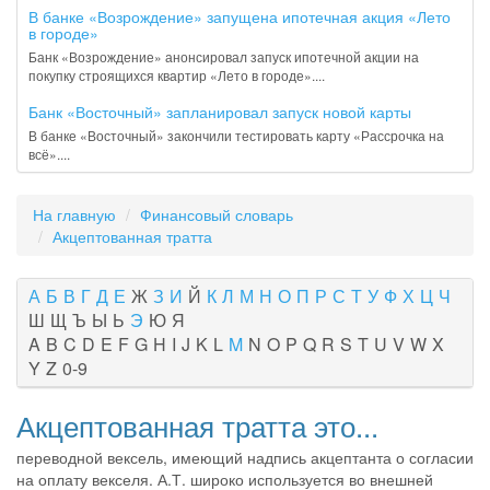
В банке «Возрождение» запущена ипотечная акция «Лето
в городе»
Банк «Возрождение» анонсировал запуск ипотечной акции на
покупку строящихся квартир «Лето в городе»....
Банк «Восточный» запланировал запуск новой карты
В банке «Восточный» закончили тестировать карту «Рассрочка на
всё»....
На главную
Финансовый словарь
Акцептованная тратта
А
Б
В
Г
Д
Е
Ж
З
И
Й
К
Л
М
Н
О
П
Р
С
Т
У
Ф
Х
Ц
Ч
Ш
Щ
Ъ
Ы
Ь
Э
Ю
Я
A
B
C
D
E
F
G
H
I
J
K
L
M
N
O
P
Q
R
S
T
U
V
W
X
Y
Z
0-9
Акцептованная тратта это...
переводной вексель, имеющий надпись акцептанта о согласии
на оплату векселя. А.Т. широко используется во внешней