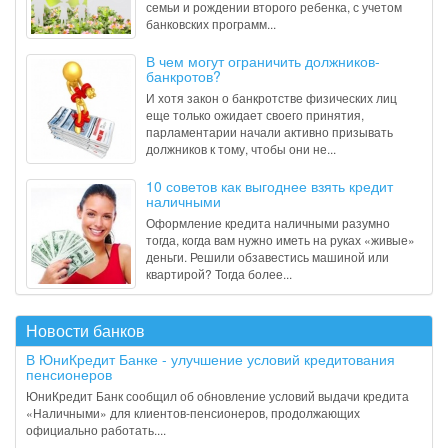
семьи и рождении второго ребенка, с учетом
банковских программ...
В чем могут ограничить должников-
банкротов?
И хотя закон о банкротстве физических лиц
еще только ожидает своего принятия,
парламентарии начали активно призывать
должников к тому, чтобы они не...
10 советов как выгоднее взять кредит
наличными
Оформление кредита наличными разумно
тогда, когда вам нужно иметь на руках «живые»
деньги. Решили обзавестись машиной или
квартирой? Тогда более...
Новости банков
В ЮниКредит Банке - улучшение условий кредитования
пенсионеров
ЮниКредит Банк сообщил об обновление условий выдачи кредита
«Наличными» для клиентов-пенсионеров, продолжающих
официально работать....