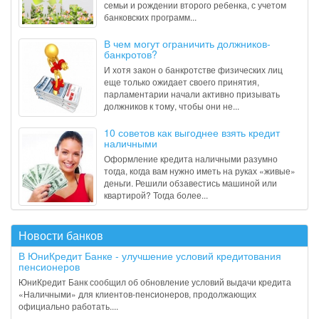
семьи и рождении второго ребенка, с учетом
банковских программ...
В чем могут ограничить должников-
банкротов?
И хотя закон о банкротстве физических лиц
еще только ожидает своего принятия,
парламентарии начали активно призывать
должников к тому, чтобы они не...
10 советов как выгоднее взять кредит
наличными
Оформление кредита наличными разумно
тогда, когда вам нужно иметь на руках «живые»
деньги. Решили обзавестись машиной или
квартирой? Тогда более...
Новости банков
В ЮниКредит Банке - улучшение условий кредитования
пенсионеров
ЮниКредит Банк сообщил об обновление условий выдачи кредита
«Наличными» для клиентов-пенсионеров, продолжающих
официально работать....