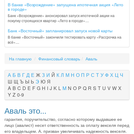
В банке «Возрождение» запущена ипотечная акция «Лето
в городе»
Банк «Возрождение» анонсировал запуск ипотечной акции на
покупку строящихся квартир «Лето в городе»....
Банк «Восточный» запланировал запуск новой карты
В банке «Восточный» закончили тестировать карту «Рассрочка на
всё»....
На главную
Финансовый словарь
Аваль
А
Б
В
Г
Д
Е
Ж
З
И
Й
К
Л
М
Н
О
П
Р
С
Т
У
Ф
Х
Ц
Ч
Ш
Щ
Ъ
Ы
Ь
Э
Ю
Я
A
B
C
D
E
F
G
H
I
J
K
L
M
N
O
P
Q
R
S
T
U
V
W
X
Y
Z
0-9
Аваль это...
гарантия, поручительство, согласно которому выдавшее ее
лицо (авалист) несет ответственность за оплату векселя перед
его владельцем. А. призван увеличивать надежность векселя.