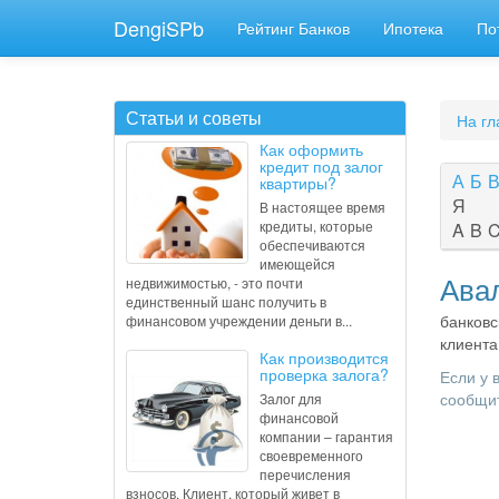
DengiSPb
Рейтинг Банков
Ипотека
По
Статьи и советы
На гл
Как оформить
кредит под залог
А
Б
квартиры?
Я
В настоящее время
кредиты, которые
A
B
обеспечиваются
имеющейся
Авал
недвижимостью, - это почти
единственный шанс получить в
банковс
финансовом учреждении деньги в...
клиента
Как производится
проверка залога?
Если у 
сообщит
Залог для
финансовой
компании – гарантия
своевременного
перечисления
взносов. Клиент, который живет в