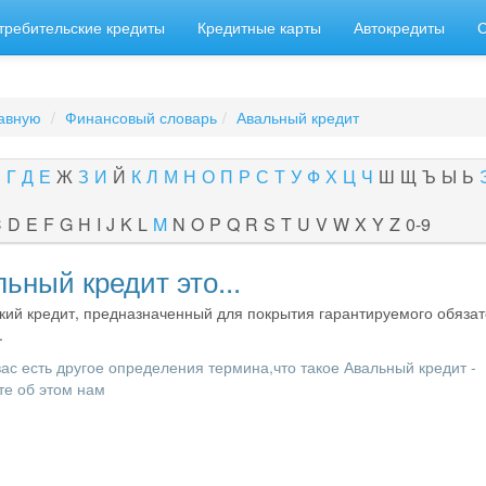
требительские кредиты
Кредитные карты
Автокредиты
авную
Финансовый словарь
Авальный кредит
В
Г
Д
Е
Ж
З
И
Й
К
Л
М
Н
О
П
Р
С
Т
У
Ф
Х
Ц
Ч
Ш
Щ
Ъ
Ы
Ь
C
D
E
F
G
H
I
J
K
L
M
N
O
P
Q
R
S
T
U
V
W
X
Y
Z
0-9
ьный кредит это...
кий кредит, предназначенный для покрытия гарантируемого обязат
.
вас есть другое определения термина,что такое Авальный кредит -
е об этом нам