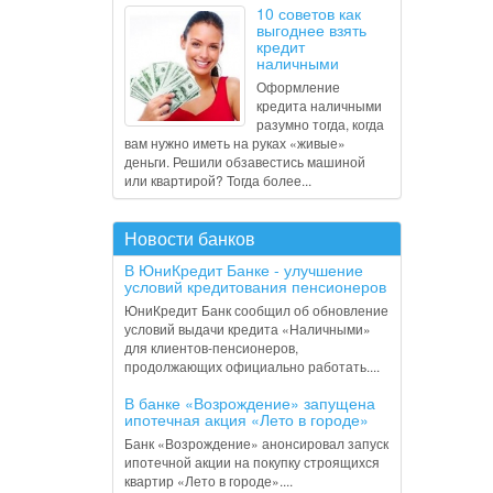
10 советов как
выгоднее взять
кредит
наличными
Оформление
кредита наличными
разумно тогда, когда
вам нужно иметь на руках «живые»
деньги. Решили обзавестись машиной
или квартирой? Тогда более...
Новости банков
В ЮниКредит Банке - улучшение
условий кредитования пенсионеров
ЮниКредит Банк сообщил об обновление
условий выдачи кредита «Наличными»
для клиентов-пенсионеров,
продолжающих официально работать....
В банке «Возрождение» запущена
ипотечная акция «Лето в городе»
Банк «Возрождение» анонсировал запуск
ипотечной акции на покупку строящихся
квартир «Лето в городе»....