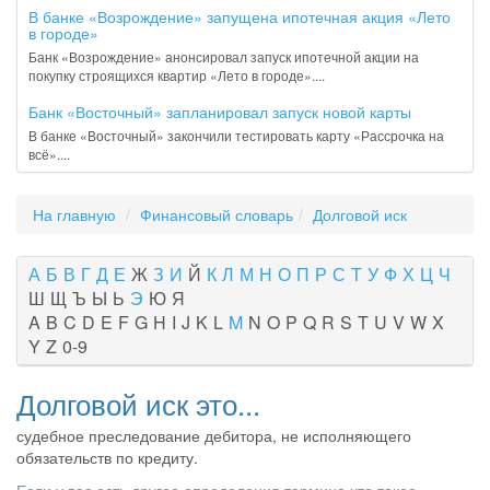
В банке «Возрождение» запущена ипотечная акция «Лето
в городе»
Банк «Возрождение» анонсировал запуск ипотечной акции на
покупку строящихся квартир «Лето в городе»....
Банк «Восточный» запланировал запуск новой карты
В банке «Восточный» закончили тестировать карту «Рассрочка на
всё»....
На главную
Финансовый словарь
Долговой иск
А
Б
В
Г
Д
Е
Ж
З
И
Й
К
Л
М
Н
О
П
Р
С
Т
У
Ф
Х
Ц
Ч
Ш
Щ
Ъ
Ы
Ь
Э
Ю
Я
A
B
C
D
E
F
G
H
I
J
K
L
M
N
O
P
Q
R
S
T
U
V
W
X
Y
Z
0-9
Долговой иск это...
судебное преследование дебитора, не исполняющего
обязательств по кредиту.