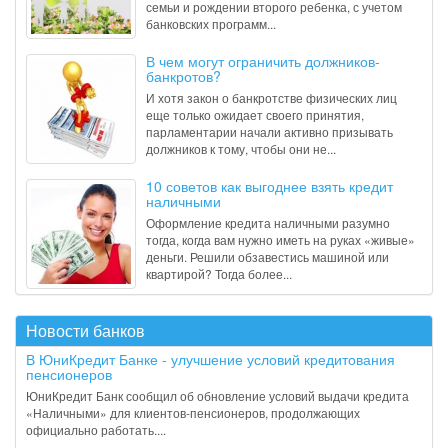
семьи и рождении второго ребенка, с учетом
банковских программ...
В чем могут ограничить должников-
банкротов?
И хотя закон о банкротстве физических лиц
еще только ожидает своего принятия,
парламентарии начали активно призывать
должников к тому, чтобы они не...
10 советов как выгоднее взять кредит
наличными
Оформление кредита наличными разумно
тогда, когда вам нужно иметь на руках «живые»
деньги. Решили обзавестись машиной или
квартирой? Тогда более...
Новости банков
В ЮниКредит Банке - улучшение условий кредитования
пенсионеров
ЮниКредит Банк сообщил об обновление условий выдачи кредита
«Наличными» для клиентов-пенсионеров, продолжающих
официально работать....