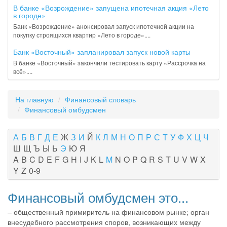
В банке «Возрождение» запущена ипотечная акция «Лето
в городе»
Банк «Возрождение» анонсировал запуск ипотечной акции на
покупку строящихся квартир «Лето в городе»....
Банк «Восточный» запланировал запуск новой карты
В банке «Восточный» закончили тестировать карту «Рассрочка на
всё»....
На главную
Финансовый словарь
Финансовый омбудсмен
А
Б
В
Г
Д
Е
Ж
З
И
Й
К
Л
М
Н
О
П
Р
С
Т
У
Ф
Х
Ц
Ч
Ш
Щ
Ъ
Ы
Ь
Э
Ю
Я
A
B
C
D
E
F
G
H
I
J
K
L
M
N
O
P
Q
R
S
T
U
V
W
X
Y
Z
0-9
Финансовый омбудсмен это...
– общественный примиритель на финансовом рынке; орган
внесудебного рассмотрения споров, возникающих между