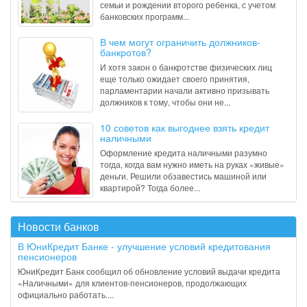
семьи и рождении второго ребенка, с учетом
банковских программ...
В чем могут ограничить должников-
банкротов?
И хотя закон о банкротстве физических лиц
еще только ожидает своего принятия,
парламентарии начали активно призывать
должников к тому, чтобы они не...
10 советов как выгоднее взять кредит
наличными
Оформление кредита наличными разумно
тогда, когда вам нужно иметь на руках «живые»
деньги. Решили обзавестись машиной или
квартирой? Тогда более...
Новости банков
В ЮниКредит Банке - улучшение условий кредитования
пенсионеров
ЮниКредит Банк сообщил об обновление условий выдачи кредита
«Наличными» для клиентов-пенсионеров, продолжающих
официально работать....