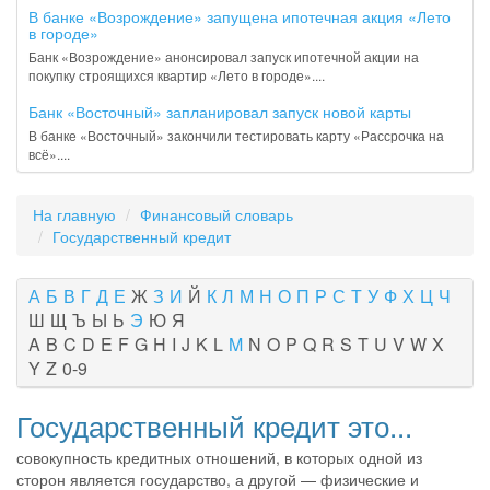
В банке «Возрождение» запущена ипотечная акция «Лето
в городе»
Банк «Возрождение» анонсировал запуск ипотечной акции на
покупку строящихся квартир «Лето в городе»....
Банк «Восточный» запланировал запуск новой карты
В банке «Восточный» закончили тестировать карту «Рассрочка на
всё»....
На главную
Финансовый словарь
Государственный кредит
А
Б
В
Г
Д
Е
Ж
З
И
Й
К
Л
М
Н
О
П
Р
С
Т
У
Ф
Х
Ц
Ч
Ш
Щ
Ъ
Ы
Ь
Э
Ю
Я
A
B
C
D
E
F
G
H
I
J
K
L
M
N
O
P
Q
R
S
T
U
V
W
X
Y
Z
0-9
Государственный кредит это...
совокупность кредитных отношений, в которых одной из
сторон является государство, а другой — физические и