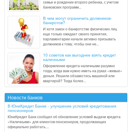
семьи и рождении второго ребенка, с учетом
банковских программ...
В чем могут ограничить должников-
банкротов?
И хотя закон о банкротстве физических лиц
еще только ожидает своего принятия,
парламентарии начали активно призывать
должников к тому, чтобы они не...
10 советов как выгоднее взять кредит
наличными
Оформление кредита наличными разумно
тогда, когда вам нужно иметь на руках «живые»
деньги. Решили обзавестись машиной или
квартирой? Тогда более...
Новости банков
В ЮниКредит Банке - улучшение условий кредитования
пенсионеров
ЮниКредит Банк сообщил об обновление условий выдачи кредита
«Наличными» для клиентов-пенсионеров, продолжающих
официально работать....