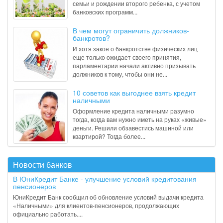
семьи и рождении второго ребенка, с учетом
банковских программ...
В чем могут ограничить должников-
банкротов?
И хотя закон о банкротстве физических лиц
еще только ожидает своего принятия,
парламентарии начали активно призывать
должников к тому, чтобы они не...
10 советов как выгоднее взять кредит
наличными
Оформление кредита наличными разумно
тогда, когда вам нужно иметь на руках «живые»
деньги. Решили обзавестись машиной или
квартирой? Тогда более...
Новости банков
В ЮниКредит Банке - улучшение условий кредитования
пенсионеров
ЮниКредит Банк сообщил об обновление условий выдачи кредита
«Наличными» для клиентов-пенсионеров, продолжающих
официально работать....