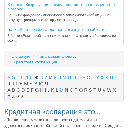
В банке «Возрождение» запущена ипотечная акция «Лето
в городе»
Банк «Возрождение» анонсировал запуск ипотечной акции на
покупку строящихся квартир «Лето в городе»....
Банк «Восточный» запланировал запуск новой карты
В банке «Восточный» закончили тестировать карту «Рассрочка на
всё»....
На главную
Финансовый словарь
Кредитная кооперация
А
Б
В
Г
Д
Е
Ж
З
И
Й
К
Л
М
Н
О
П
Р
С
Т
У
Ф
Х
Ц
Ч
Ш
Щ
Ъ
Ы
Ь
Э
Ю
Я
A
B
C
D
E
F
G
H
I
J
K
L
M
N
O
P
Q
R
S
T
U
V
W
X
Y
Z
0-9
Кредитная кооперация это...
объединение мелких товаропроизводителей для
удовлетворения потребностей его членов в кредите. Средства