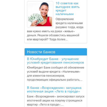
10 советов как
выгоднее взять
кредит
наличными
Оформление
кредита наличными
разумно тогда, когда
вам нужно иметь на руках «живые»
деньги. Решили обзавестись машиной
или квартирой? Тогда более...
Новости банков
В ЮниКредит Банке - улучшение
условий кредитования пенсионеров
ЮниКредит Банк сообщил об обновление
условий выдачи кредита «Наличными»
для клиентов-пенсионеров,
продолжающих официально работать....
В банке «Возрождение» запущена
ипотечная акция «Лето в городе»
Банк «Возрождение» анонсировал запуск
ипотечной акции на покупку строящихся
квартир «Лето в городе»....