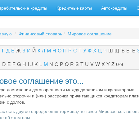
требительские кредиты
Кредитные карты
Автокредиты
авную
Финансовый словарь
Мировое соглашение
В
Г
Д
Е
Ж
З
И
Й
К
Л
М
Н
О
П
Р
С
Т
У
Ф
Х
Ц
Ч
Ш
Щ
Ъ
Ы
Ь
C
D
E
F
G
H
I
J
K
L
M
N
O
P
Q
R
S
T
U
V
W
X
Y
Z
0-9
вое соглашение это...
ра достижения договоренности между должником и кредиторами
ельно отсрочки и (или) рассрочки причитающихся кредиторам пла
дки с долгов.
вас есть другое определения термина,что такое Мировое соглашени
е об этом нам