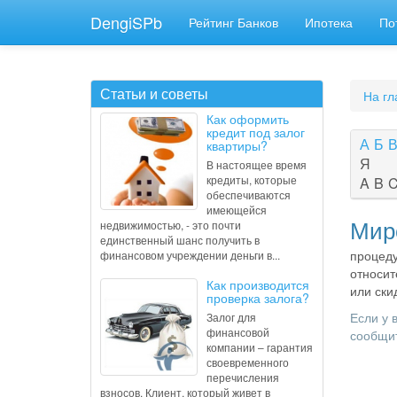
DengiSPb
Рейтинг Банков
Ипотека
По
Статьи и советы
На гл
Как оформить
кредит под залог
А
Б
квартиры?
Я
В настоящее время
кредиты, которые
A
B
обеспечиваются
имеющейся
Миро
недвижимостью, - это почти
единственный шанс получить в
процеду
финансовом учреждении деньги в...
относит
Как производится
или ски
проверка залога?
Если у 
Залог для
финансовой
сообщит
компании – гарантия
своевременного
перечисления
взносов. Клиент, который живет в