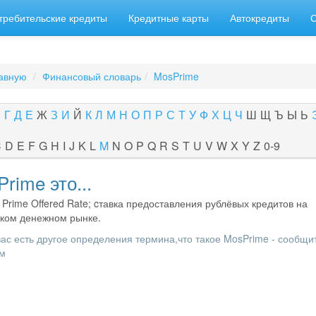
требительские кредиты
Кредитные карты
Автокредиты
авную
Финансовый словарь
MosPrime
В
Г
Д
Е
Ж
З
И
Й
К
Л
М
Н
О
П
Р
С
Т
У
Ф
Х
Ц
Ч
Ш
Щ
Ъ
Ы
Ь
C
D
E
F
G
H
I
J
K
L
M
N
O
P
Q
R
S
T
U
V
W
X
Y
Z
0-9
rime это...
Prime Offered Rate; cтавка предоставления рублёвых кредитов на
ком денежном рынке.
вас есть другое определения термина,что такое MosPrime - сообщи
м