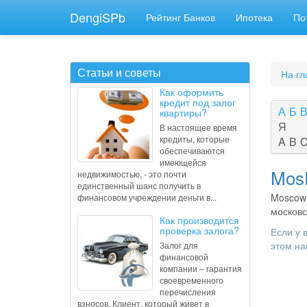
DengiSPb
Рейтинг Банков
Ипотека
По
Статьи и советы
На гл
Как оформить
кредит под залог
А
Б
квартиры?
Я
В настоящее время
кредиты, которые
A
B
обеспечиваются
имеющейся
MosP
недвижимостью, - это почти
единственный шанс получить в
Moscow 
финансовом учреждении деньги в...
московс
Как производится
проверка залога?
Если у 
этом на
Залог для
финансовой
компании – гарантия
своевременного
перечисления
взносов. Клиент, который живет в