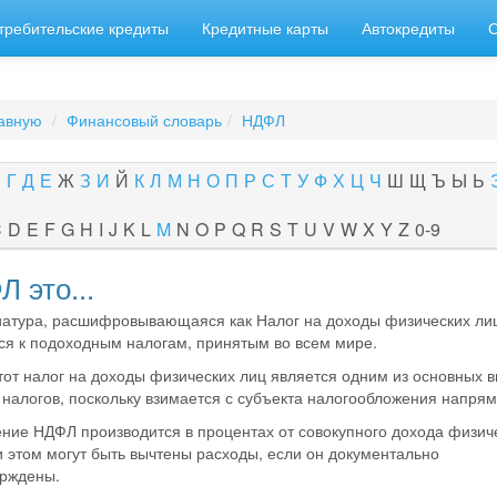
требительские кредиты
Кредитные карты
Автокредиты
авную
Финансовый словарь
НДФЛ
В
Г
Д
Е
Ж
З
И
Й
К
Л
М
Н
О
П
Р
С
Т
У
Ф
Х
Ц
Ч
Ш
Щ
Ъ
Ы
Ь
C
D
E
F
G
H
I
J
K
L
M
N
O
P
Q
R
S
T
U
V
W
X
Y
Z
0-9
 это...
атура, расшифровывающаяся как Налог на доходы физических ли
ся к подоходным налогам, принятым во всем мире.
тот налог на доходы физических лиц является одним из основных в
налогов, поскольку взимается с субъекта налогообложения напрям
ние НДФЛ производится в процентах от совокупного дохода физич
и этом могут быть вычтены расходы, если он документально
рждены.