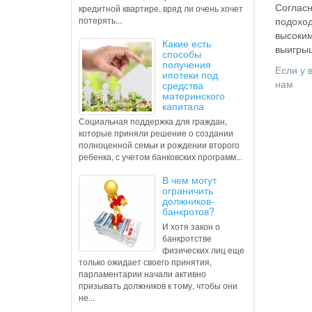
Согласн
кредитной квартире, вряд ли очень хочет
потерять...
подоход
высоким
Какие есть
выигрыш
способы
получения
Если у 
ипотеки под
нам
средства
материнского
капитала
Социальная поддержка для граждан,
которые приняли решение о создании
полноценной семьи и рождении второго
ребенка, с учетом банковских программ...
В чем могут
ограничить
должников-
банкротов?
И хотя закон о
банкротстве
физических лиц еще
только ожидает своего принятия,
парламентарии начали активно
призывать должников к тому, чтобы они
не...