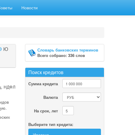
Советы
Новости
Э
Ю
Словарь банковских терминов
Всего собрано: 336 слов
Поиск кредитов
Сумма кредита
ц. НДФЛ
Валюта
идов
ую.
На срок, лет
еских
Выберите тип кредита:
Ипотека