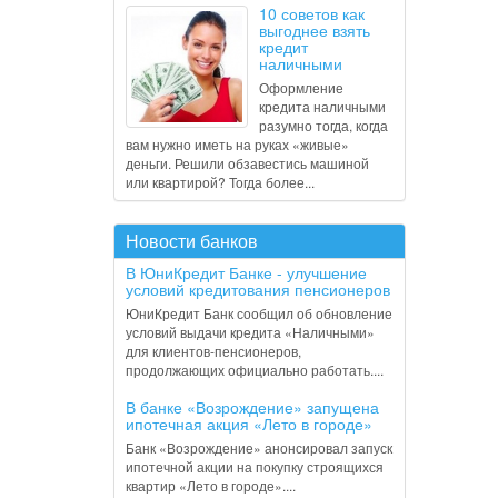
10 советов как
выгоднее взять
кредит
наличными
Оформление
кредита наличными
разумно тогда, когда
вам нужно иметь на руках «живые»
деньги. Решили обзавестись машиной
или квартирой? Тогда более...
Новости банков
В ЮниКредит Банке - улучшение
условий кредитования пенсионеров
ЮниКредит Банк сообщил об обновление
условий выдачи кредита «Наличными»
для клиентов-пенсионеров,
продолжающих официально работать....
В банке «Возрождение» запущена
ипотечная акция «Лето в городе»
Банк «Возрождение» анонсировал запуск
ипотечной акции на покупку строящихся
квартир «Лето в городе»....