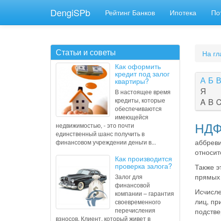
DengiSPb
Рейтинг Банков
Ипотека
По
Статьи и советы
На гл
Как оформить
кредит под залог
А
Б
квартиры?
Я
В настоящее время
кредиты, которые
A
B
обеспечиваются
имеющейся
НДФЛ
недвижимостью, - это почти
единственный шанс получить в
аббреви
финансовом учреждении деньги в...
относит
Как производится
проверка залога?
Также э
прямых 
Залог для
финансовой
Исчисле
компании – гарантия
лиц, пр
своевременного
перечисления
подстве
взносов. Клиент, который живет в