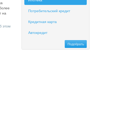
ка
 более
Потребительский кредит
г на
Кредитная карта
б этом
Автокредит