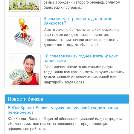
семьи и рождении второго ребенка, с учетом
банковских программ...
В чем могут ограничить должников-
банкротов?
И хотя закон о банкротстве физических лиц
еще только ожидает своего принятия,
парламентарии начали активно призывать
должников к тому, чтобы они не...
10 советов как выгоднее взять кредит
наличными
Оформление кредита наличными разумно
тогда, когда вам нужно иметь на руках «живые»
деньги. Решили обзавестись машиной или
квартирой? Тогда более...
Новости банков
В ЮниКредит Банке - улучшение условий кредитования
пенсионеров
ЮниКредит Банк сообщил об обновление условий выдачи кредита
«Наличными» для клиентов-пенсионеров, продолжающих
официально работать....