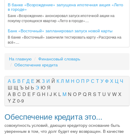
В банке «Возрождение» запущена ипотечная акция «Лето
в городе»
Банк «Возрождение» анонсировал запуск ипотечной акции на
покупку строящихся квартир «Лето в городе»....
Банк «Восточный» запланировал запуск новой карты
В банке «Восточный» закончили тестировать карту «Рассрочка на
всё»....
На главную
Финансовый словарь
Обеспечение кредита
А
Б
В
Г
Д
Е
Ж
З
И
Й
К
Л
М
Н
О
П
Р
С
Т
У
Ф
Х
Ц
Ч
Ш
Щ
Ъ
Ы
Ь
Э
Ю
Я
A
B
C
D
E
F
G
H
I
J
K
L
M
N
O
P
Q
R
S
T
U
V
W
X
Y
Z
0-9
Обеспечение кредита это...
совокупность условий, дающих кредитору основание быть
уверенным в том, что долг будет ему возвращен. В качестве