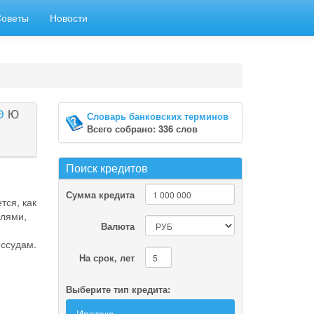
Советы
Новости
Э
Ю
Словарь банковских терминов
Всего собрано: 336 слов
Поиск кредитов
Сумма кредита
тся, как
елями,
Валюта
ссудам.
На срок, лет
Выберите тип кредита:
Ипотека