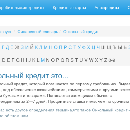
требительские кредиты
Кредитные карты
Автокредиты
авную
Финансовый словарь
Онкольный кредит
В
Г
Д
Е
Ж
З
И
Й
К
Л
М
Н
О
П
Р
С
Т
У
Ф
Х
Ц
Ч
Ш
Щ
Ъ
Ы
Ь
C
D
E
F
G
H
I
J
K
L
M
N
O
P
Q
R
S
T
U
V
W
X
Y
Z
0-9
льный кредит это...
рочный кредит, который погашается по первому требованию. Выдае
, под обеспечение казначейскими, коммерческими и другими векс
 бумагами и товарами. Погашается заемщиком обычно с
еждением за 2—7 дней. Процентные ставки ниже, чем по срочным 
вас есть другое определения термина,что такое Онкольный кредит -
е об этом нам