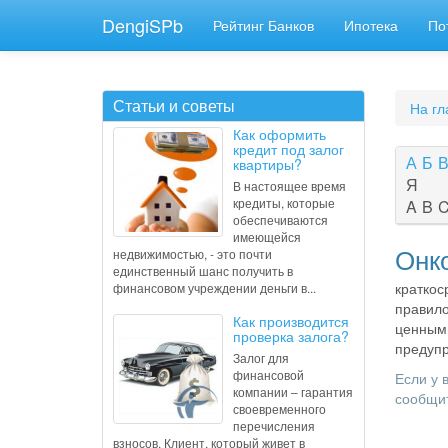
DengiSPb
Рейтинг Банков
Ипотека
По
Статьи и советы
На гл
Как оформить
кредит под залог
А
Б
квартиры?
Я
В настоящее время
кредиты, которые
A
B
обеспечиваются
имеющейся
Онко
недвижимостью, - это почти
единственный шанс получить в
краткос
финансовом учреждении деньги в...
правило
Как производится
ценными
проверка залога?
предупр
Залог для
финансовой
Если у 
компании – гарантия
сообщит
своевременного
перечисления
взносов. Клиент, который живет в