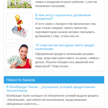
семьи и рождении второго ребенка, с учетом
банковских программ...
В чем могут ограничить должников-
банкротов?
И хотя закон о банкротстве физических лиц
еще только ожидает своего принятия,
парламентарии начали активно призывать
должников к тому, чтобы они не...
10 советов как выгоднее взять кредит
наличными
Оформление кредита наличными разумно
тогда, когда вам нужно иметь на руках «живые»
деньги. Решили обзавестись машиной или
квартирой? Тогда более...
Новости банков
В ЮниКредит Банке - улучшение условий кредитования
пенсионеров
ЮниКредит Банк сообщил об обновление условий выдачи кредита
«Наличными» для клиентов-пенсионеров, продолжающих
официально работать....