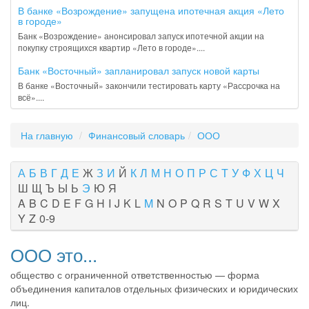
В банке «Возрождение» запущена ипотечная акция «Лето
в городе»
Банк «Возрождение» анонсировал запуск ипотечной акции на
покупку строящихся квартир «Лето в городе»....
Банк «Восточный» запланировал запуск новой карты
В банке «Восточный» закончили тестировать карту «Рассрочка на
всё»....
На главную
Финансовый словарь
ООО
А
Б
В
Г
Д
Е
Ж
З
И
Й
К
Л
М
Н
О
П
Р
С
Т
У
Ф
Х
Ц
Ч
Ш
Щ
Ъ
Ы
Ь
Э
Ю
Я
A
B
C
D
E
F
G
H
I
J
K
L
M
N
O
P
Q
R
S
T
U
V
W
X
Y
Z
0-9
ООО это...
общество с ограниченной ответственностью — форма
объединения капиталов отдельных физических и юридических
лиц.