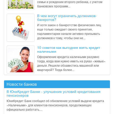
семьи и рождении второго ребенка, с учетом
банковских программ...
В чем могут ограничить должников-
банкротов?
И хотя закон о банкротстве физических лиц
еще только ожидает своего принятия,
парламентарии начали активно призывать
должников к тому, чтобы они не...
10 советов как выгоднее взять кредит
наличными
Оформление кредита наличными разумно
тогда, когда вам нужно иметь на руках «живые»
деньги. Решили обзавестись машиной или
квартирой? Тогда более...
Новости банков
В ЮниКредит Банке - улучшение условий кредитования
пенсионеров
ЮниКредит Банк сообщил об обновление условий выдачи кредита
«Наличными» для клиентов-пенсионеров, продолжающих
официально работать....