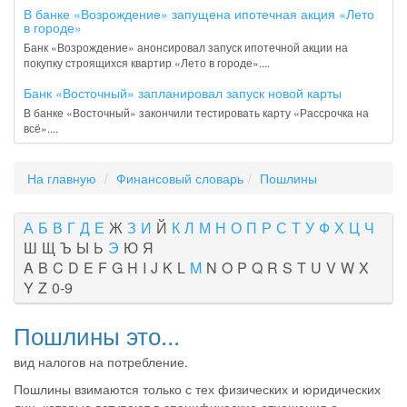
В банке «Возрождение» запущена ипотечная акция «Лето
в городе»
Банк «Возрождение» анонсировал запуск ипотечной акции на
покупку строящихся квартир «Лето в городе»....
Банк «Восточный» запланировал запуск новой карты
В банке «Восточный» закончили тестировать карту «Рассрочка на
всё»....
На главную
Финансовый словарь
Пошлины
А
Б
В
Г
Д
Е
Ж
З
И
Й
К
Л
М
Н
О
П
Р
С
Т
У
Ф
Х
Ц
Ч
Ш
Щ
Ъ
Ы
Ь
Э
Ю
Я
A
B
C
D
E
F
G
H
I
J
K
L
M
N
O
P
Q
R
S
T
U
V
W
X
Y
Z
0-9
Пошлины это...
вид налогов на потребление.
Пошлины взимаются только с тех физических и юридических