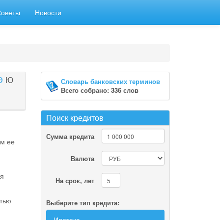
Советы
Новости
Э
Ю
Словарь банковских терминов
Всего собрано: 336 слов
Поиск кредитов
Сумма кредита
ем ее
Валюта
ся
На срок, лет
стью
Выберите тип кредита:
Ипотека