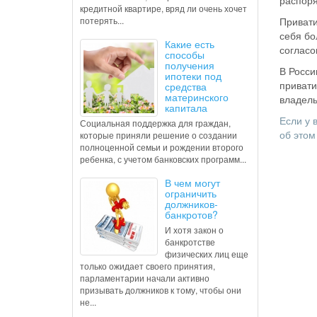
распор
кредитной квартире, вряд ли очень хочет
потерять...
Привати
себя бо
Какие есть
согласо
способы
получения
В Росси
ипотеки под
привати
средства
материнского
владель
капитала
Если у 
Социальная поддержка для граждан,
об этом
которые приняли решение о создании
полноценной семьи и рождении второго
ребенка, с учетом банковских программ...
В чем могут
ограничить
должников-
банкротов?
И хотя закон о
банкротстве
физических лиц еще
только ожидает своего принятия,
парламентарии начали активно
призывать должников к тому, чтобы они
не...