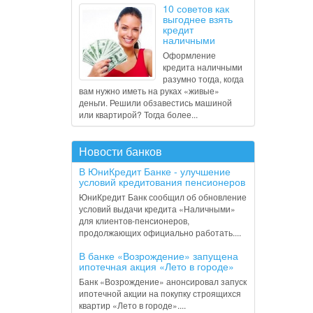
10 советов как
выгоднее взять
кредит
наличными
Оформление
кредита наличными
разумно тогда, когда
вам нужно иметь на руках «живые»
деньги. Решили обзавестись машиной
или квартирой? Тогда более...
Новости банков
В ЮниКредит Банке - улучшение
условий кредитования пенсионеров
ЮниКредит Банк сообщил об обновление
условий выдачи кредита «Наличными»
для клиентов-пенсионеров,
продолжающих официально работать....
В банке «Возрождение» запущена
ипотечная акция «Лето в городе»
Банк «Возрождение» анонсировал запуск
ипотечной акции на покупку строящихся
квартир «Лето в городе»....