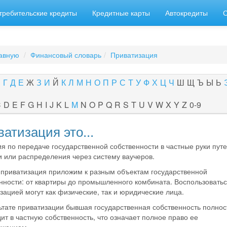
требительские кредиты
Кредитные карты
Автокредиты
авную
Финансовый словарь
Приватизация
В
Г
Д
Е
Ж
З
И
Й
К
Л
М
Н
О
П
Р
С
Т
У
Ф
Х
Ц
Ч
Ш
Щ
Ъ
Ы
Ь
C
D
E
F
G
H
I
J
K
L
M
N
O
P
Q
R
S
T
U
V
W
X
Y
Z
0-9
атизация это...
я по передаче государственной собственности в частные руки пут
 или распределения через систему ваучеров.
приватизация приложим к разным объектам государственной
нности: от квартиры до промышленного комбината. Воспользовать
зацией могут как физические, так и юридические лица.
ьтате приватизации бывшая государственная собственность полно
ит в частную собственность, что означает полное право ее