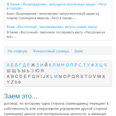
В банке «Возрождение» запущена ипотечная акция «Лето
в городе»
Банк «Возрождение» анонсировал запуск ипотечной акции на
покупку строящихся квартир «Лето в городе»....
Банк «Восточный» запланировал запуск новой карты
В банке «Восточный» закончили тестировать карту «Рассрочка на
всё»....
На главную
Финансовый словарь
Заем
А
Б
В
Г
Д
Е
Ж
З
И
Й
К
Л
М
Н
О
П
Р
С
Т
У
Ф
Х
Ц
Ч
Ш
Щ
Ъ
Ы
Ь
Э
Ю
Я
A
B
C
D
E
F
G
H
I
J
K
L
M
N
O
P
Q
R
S
T
U
V
W
X
Y
Z
0-9
Заем это...
договор, по которому одна сторона (заимодавец) передает в
собственность или оперативное управление другой стороне
(заемщику) деньги или материальные ценности, а заемщик