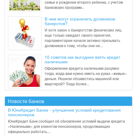
семьи и рождении второго ребенка, с учетом
банковских программ...
В чем могут ограничить должников-
банкротов?
И хотя закон о банкротстве физических лиц
еще только ожидает своего принятия,
парламентарии начали активно призывать
должников к тому, чтобы они не...
10 советов как выгоднее взять кредит
наличными
Оформление кредита наличными разумно
тогда, когда вам нужно иметь на руках «живые»
деньги. Решили обзавестись машиной или
квартирой? Тогда более...
Новости банков
В ЮниКредит Банке - улучшение условий кредитования
пенсионеров
ЮниКредит Банк сообщил об обновление условий выдачи кредита
«Наличными» для клиентов-пенсионеров, продолжающих
официально работать....