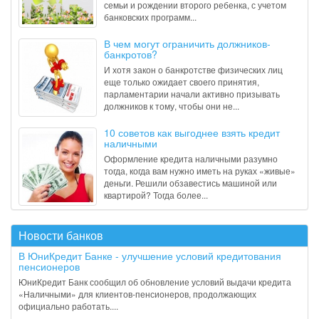
семьи и рождении второго ребенка, с учетом
банковских программ...
В чем могут ограничить должников-
банкротов?
И хотя закон о банкротстве физических лиц
еще только ожидает своего принятия,
парламентарии начали активно призывать
должников к тому, чтобы они не...
10 советов как выгоднее взять кредит
наличными
Оформление кредита наличными разумно
тогда, когда вам нужно иметь на руках «живые»
деньги. Решили обзавестись машиной или
квартирой? Тогда более...
Новости банков
В ЮниКредит Банке - улучшение условий кредитования
пенсионеров
ЮниКредит Банк сообщил об обновление условий выдачи кредита
«Наличными» для клиентов-пенсионеров, продолжающих
официально работать....