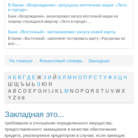
В банке «Возрождение» запущена ипотечная акция «Лето
в городе»
Банк «Возрождение» анонсировал запуск ипотечной акции на
покупку строящихся квартир «Лето в городе»....
Банк «Восточный» запланировал запуск новой карты
В банке «Восточный» закончили тестировать карту «Рассрочка на
всё»....
На главную
Финансовый словарь
Закладная
А
Б
В
Г
Д
Е
Ж
З
И
Й
К
Л
М
Н
О
П
Р
С
Т
У
Ф
Х
Ц
Ч
Ш
Щ
Ъ
Ы
Ь
Э
Ю
Я
A
B
C
D
E
F
G
H
I
J
K
L
M
N
O
P
Q
R
S
T
U
V
W
X
Y
Z
0-9
Закладная это...
требование в отношении определенного имущества,
предоставленного заемщиком в качестве обеспечения
кредита, реализуемое кредитором в случае, если заемщик