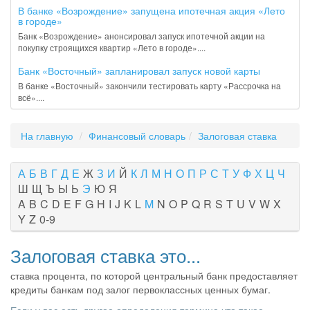
В банке «Возрождение» запущена ипотечная акция «Лето
в городе»
Банк «Возрождение» анонсировал запуск ипотечной акции на
покупку строящихся квартир «Лето в городе»....
Банк «Восточный» запланировал запуск новой карты
В банке «Восточный» закончили тестировать карту «Рассрочка на
всё»....
На главную
Финансовый словарь
Залоговая ставка
А
Б
В
Г
Д
Е
Ж
З
И
Й
К
Л
М
Н
О
П
Р
С
Т
У
Ф
Х
Ц
Ч
Ш
Щ
Ъ
Ы
Ь
Э
Ю
Я
A
B
C
D
E
F
G
H
I
J
K
L
M
N
O
P
Q
R
S
T
U
V
W
X
Y
Z
0-9
Залоговая ставка это...
ставка процента, по которой центральный банк предоставляет
кредиты банкам под залог первоклассных ценных бумаг.