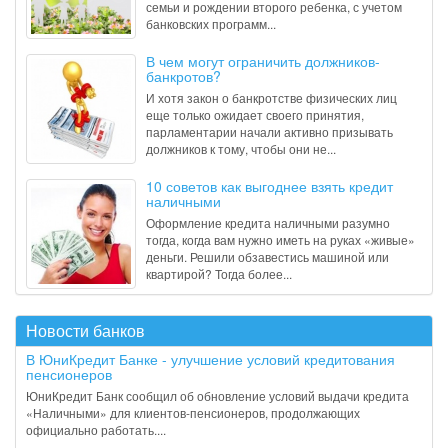
семьи и рождении второго ребенка, с учетом
банковских программ...
В чем могут ограничить должников-
банкротов?
И хотя закон о банкротстве физических лиц
еще только ожидает своего принятия,
парламентарии начали активно призывать
должников к тому, чтобы они не...
10 советов как выгоднее взять кредит
наличными
Оформление кредита наличными разумно
тогда, когда вам нужно иметь на руках «живые»
деньги. Решили обзавестись машиной или
квартирой? Тогда более...
Новости банков
В ЮниКредит Банке - улучшение условий кредитования
пенсионеров
ЮниКредит Банк сообщил об обновление условий выдачи кредита
«Наличными» для клиентов-пенсионеров, продолжающих
официально работать....