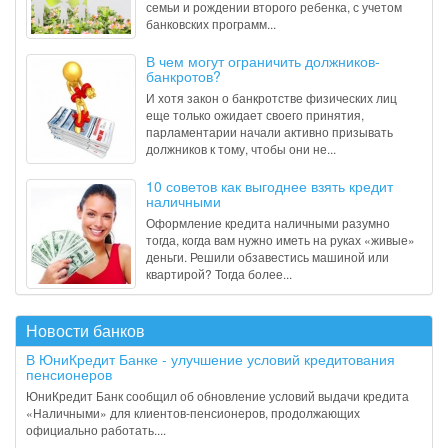
семьи и рождении второго ребенка, с учетом
банковских программ...
В чем могут ограничить должников-
банкротов?
И хотя закон о банкротстве физических лиц
еще только ожидает своего принятия,
парламентарии начали активно призывать
должников к тому, чтобы они не...
10 советов как выгоднее взять кредит
наличными
Оформление кредита наличными разумно
тогда, когда вам нужно иметь на руках «живые»
деньги. Решили обзавестись машиной или
квартирой? Тогда более...
Новости банков
В ЮниКредит Банке - улучшение условий кредитования
пенсионеров
ЮниКредит Банк сообщил об обновление условий выдачи кредита
«Наличными» для клиентов-пенсионеров, продолжающих
официально работать....