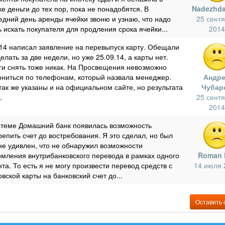
е деньги до тех пор, пока не понадобятся. В
Nadezhd
едний день аренды ячейки звоню и узнаю, что надо
25 сент
ь искать покупателя для продления срока ячейки...
2014
.14 написал заявление на перевыпуск карту. Обещали
елать за две недели, но уже 25.09.14, а карты нет.
ги снять тоже никак. На Просвещения невозможно
ониться по телефонам, который назвала менеджер.
Андр
так же указаны и на официальном сайте, но результата
Чубар
.
25 сент
2014
стеме Домашний банк появилась возможность
репить счет до востребования. Я это сделал, но был
не удивлен, что не обнаружил возможности
мления внутрибанковского перевода в рамках одного
Roman 
та. То есть я не могу произвести перевод средств с
14 июля 
вской карты на банковский счет до...
Оставить 