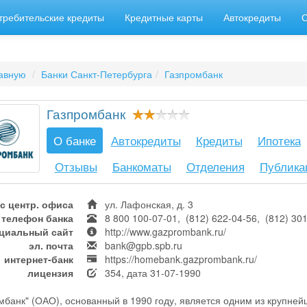
требительские кредиты
Кредитные карты
Автокредиты
авную
Банки Санкт-Петербурга
Газпромбанк
Газпромбанк
О банке
Автокредиты
Кредиты
Ипотека
Отзывы
Банкоматы
Отделения
Публика
с центр. офиса
ул. Лафонская, д. 3
телефон банка
8 800 100-07-01, (812) 622-04-56, (812) 301
циальный сайт
http://www.gazprombank.ru/
эл. почта
bank@gpb.spb.ru
интернет-банк
https://homebank.gazprombank.ru/
лицензия
354, дата 31-07-1990
мбанк" (ОАО), основанный в 1990 году, является одним из крупней