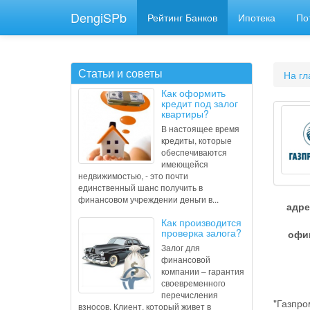
DengiSPb
Рейтинг Банков
Ипотека
По
Статьи и советы
На гл
Как оформить
кредит под залог
квартиры?
В настоящее время
кредиты, которые
обеспечиваются
имеющейся
недвижимостью, - это почти
единственный шанс получить в
финансовом учреждении деньги в...
адре
Как производится
проверка залога?
офи
Залог для
финансовой
компании – гарантия
своевременного
перечисления
"Газпро
взносов. Клиент, который живет в