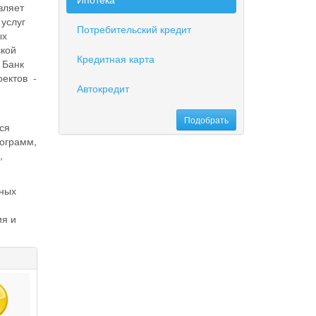
вляет
услуг
Потребительский кредит
ых
ской
Кредитная карта
 Банк
ектов -
Автокредит
ся
рограмм,
,
нных
ия и