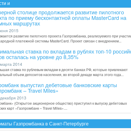
сти и
публикации о Газпромбанке
верной столице продолжается развитие пилотного
кта по приему бесконтактной оплаты MasterCard на
мных маршрутах
юня 2015
жается развитие пилотного проекта Газпромбанка, реализуемого при участи
ародной платежной системы MasterCard. Проект связан с внедрением...
имальная ставка по вкладам в рублях топ-10 россий
ов осталась на уровне до 8,35%
марта 2014
ьшая ставка по рублевым вкладам в десяти банках РФ, которые привлекают
альный объем депозитов населения, во второй декаде марта этого года...
ромбанк выпустил дебетовые банковские карты
промбанк – Travel Miles»
декабря 2013
омбанк» (Открытое акционерное общество) приступил к выпуску дебетовых
ких карт «Газпромбанк – Travel Miles»....
маты Газпромбанка в Санкт-Петербурге