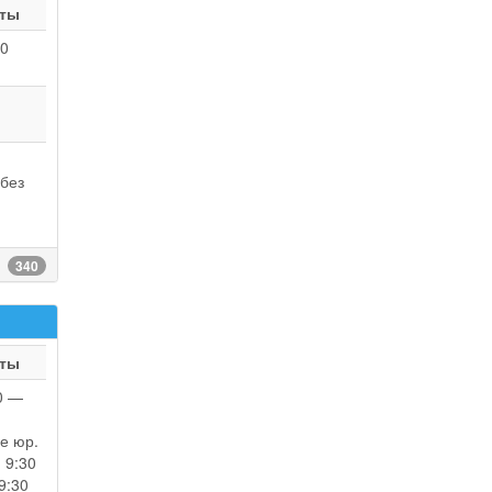
оты
00
без
340
оты
0 —
е юр.
 9:30
9:30