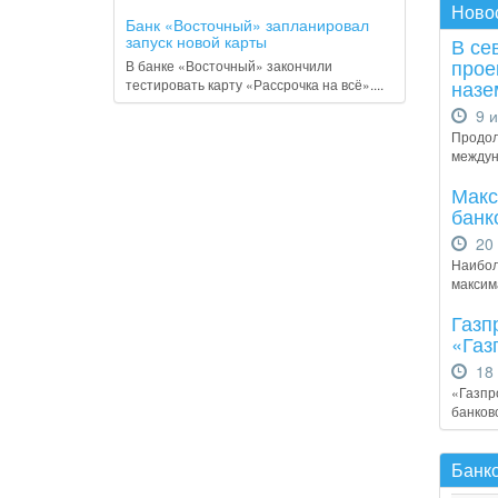
Ново
Банк «Восточный» запланировал
запуск новой карты
В се
прое
В банке «Восточный» закончили
назе
тестировать карту «Рассрочка на всё»....
9 и
Продол
междун
Макс
банк
20 
Наибол
максим
Газп
«Газ
18 
«Газпр
банковс
Банко