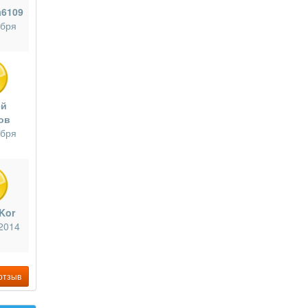
a6109
ября
ей
ов
ября
Kor
2014
отзыв