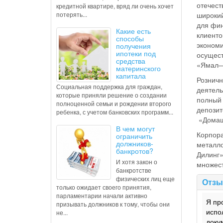
отечест
кредитной квартире, вряд ли очень хочет
потерять...
широкий
для фин
Какие есть
клиенто
способы
экономи
получения
ипотеки под
осущест
средства
«Ямал—Е
материнского
капитала
Розничн
Социальная поддержка для граждан,
деятель
которые приняли решение о создании
полный 
полноценной семьи и рождении второго
депозит
ребенка, с учетом банковских программ...
«Домашн
В чем могут
Корпора
ограничить
должников-
металло
банкротов?
Дилинг»
И хотя закон о
множест
банкротстве
физических лиц еще
Отзы
только ожидает своего принятия,
парламентарии начали активно
Я пр
призывать должников к тому, чтобы они
испо
не...
доку