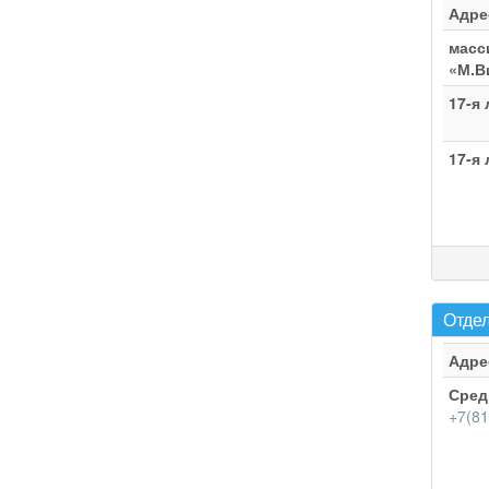
Адре
масс
«М.В
17-я 
17-я 
Отдел
Адре
Средн
+7(81