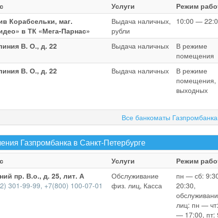
с
Услуги
Режим раб
ив Корабсельки, маг.
Выдача наличных,
10:00 — 22:
идео» в ТК «Мега-Парнас»
рубли
линия В. О., д. 22
Выдача наличных
В режиме
помещения
линия В. О., д. 22
Выдача наличных
В режиме
помещения, 
выходных
Все банкоматы Газпромбанка
ения Газпромбанка в Санкт-Петербурге
с
Услуги
Режим раб
ий пр. В.о., д. 25, лит. А
Обслуживание
пн — сб: 9:3
2) 301-99-99, +7(800) 100-07-01
физ. лиц, Касса
20:30,
обслуживани
лиц: пн — чт:
— 17:00, пт: 