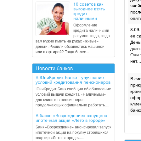
10 советов как
ячейк
выгоднее взять
посл
кредит
наличными
опят
Оформление
8.09
кредита наличными
ее сд
разумно тогда, когда
вам нужно иметь на руках «живые»
День
деньги. Решили обзавестись машиной
дозв
или квартирой? Тогда более...
Они 
нет...
Новости банков
В ЮниКредит Банке - улучшение
В си
условий кредитования пенсионеров
прик
ЮниКредит Банк сообщил об обновление
край
условий выдачи кредита «Наличными»
офор
для клиентов-пенсионеров,
клиен
продолжающих официально работать....
банко
В банке «Возрождение» запущена
ипотечная акция «Лето в городе»
Банк «Возрождение» анонсировал запуск
ипотечной акции на покупку строящихся
квартир «Лето в городе»....