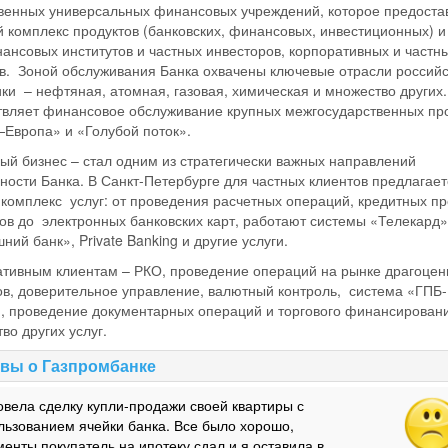
венных универсальных финансовых учреждений, которое предоста
 комплекс продуктов (банковских, финансовых, инвестиционных) и 
ансовых институтов и частных инвесторов, корпоративных и частн
в. Зоной обслуживания Банка охвачены ключевые отрасли россий
ки – нефтяная, атомная, газовая, химическая и множество других.
вляет финансовое обслуживание крупных межгосударственных про
вропа» и «Голубой поток».
ый бизнес – стал одним из стратегически важных направлений
ности Банка. В Санкт-Петербурге для частных клиентов предлагает
комплекс услуг: от проведения расчетных операций, кредитных п
ов до электронных банковских карт, работают системы «Телекард»
ий банк», Private Banking и другие услуги.
тивным клиентам – РКО, проведение операций на рынке драгоце
в, доверительное управление, валютный контроль, система «ГПБ-
, проведение документарных операций и торгового финансирован
во других услуг.
вы о Газпромбанке
овела сделку купли-продажи своей квартиры с
льзованием ячейки банка. Все было хорошо,
менты покупатель на ипотеку сдал и я оставила в