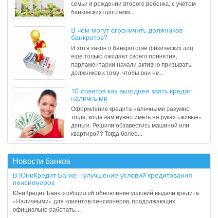
семьи и рождении второго ребенка, с учетом
банковских программ...
В чем могут ограничить должников-
банкротов?
И хотя закон о банкротстве физических лиц
еще только ожидает своего принятия,
парламентарии начали активно призывать
должников к тому, чтобы они не...
10 советов как выгоднее взять кредит
наличными
Оформление кредита наличными разумно
тогда, когда вам нужно иметь на руках «живые»
деньги. Решили обзавестись машиной или
квартирой? Тогда более...
Новости банков
В ЮниКредит Банке - улучшение условий кредитования
пенсионеров
ЮниКредит Банк сообщил об обновление условий выдачи кредита
«Наличными» для клиентов-пенсионеров, продолжающих
официально работать....