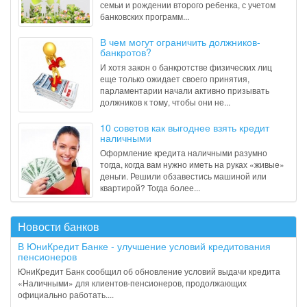
семьи и рождении второго ребенка, с учетом
банковских программ...
В чем могут ограничить должников-
банкротов?
И хотя закон о банкротстве физических лиц
еще только ожидает своего принятия,
парламентарии начали активно призывать
должников к тому, чтобы они не...
10 советов как выгоднее взять кредит
наличными
Оформление кредита наличными разумно
тогда, когда вам нужно иметь на руках «живые»
деньги. Решили обзавестись машиной или
квартирой? Тогда более...
Новости банков
В ЮниКредит Банке - улучшение условий кредитования
пенсионеров
ЮниКредит Банк сообщил об обновление условий выдачи кредита
«Наличными» для клиентов-пенсионеров, продолжающих
официально работать....