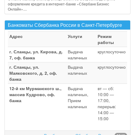
оформление кредита в интернет-банке «Сбербанк Бизнес
Онлайн»....
Банкоматы Сбербанка России в Санкт-Петербурге
Адрес
Услуги
Режим
работы
г. Сланцы, ул. Кирова, д.
Выдача
круглосуточно
7, оф. банка
наличных
г. Сланцы, ул.
Выдача
круглосуточно
Маяковского, д. 2, оф.
наличных
банка
12-й км Мурманского ш.,
Выдача
вт — сб:
массив Кудрово, оф.
наличных,
10:00 —
банка
Прием
17:00,
наличных
перерыв:
14:00 —
15:00