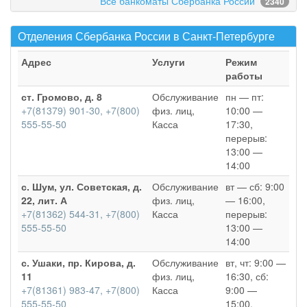
Все банкоматы Сбербанка России
2340
Отделения Сбербанка России в Санкт-Петербурге
Адрес
Услуги
Режим
работы
ст. Громово, д. 8
Обслуживание
пн — пт:
+7(81379) 901-30, +7(800)
физ. лиц,
10:00 —
555-55-50
Касса
17:30,
перерыв:
13:00 —
14:00
с. Шум, ул. Советская, д.
Обслуживание
вт — сб: 9:00
22, лит. А
физ. лиц,
— 16:00,
+7(81362) 544-31, +7(800)
Касса
перерыв:
555-55-50
13:00 —
14:00
с. Ушаки, пр. Кирова, д.
Обслуживание
вт, чт: 9:00 —
11
физ. лиц,
16:30, сб:
+7(81361) 983-47, +7(800)
Касса
9:00 —
555-55-50
15:00,