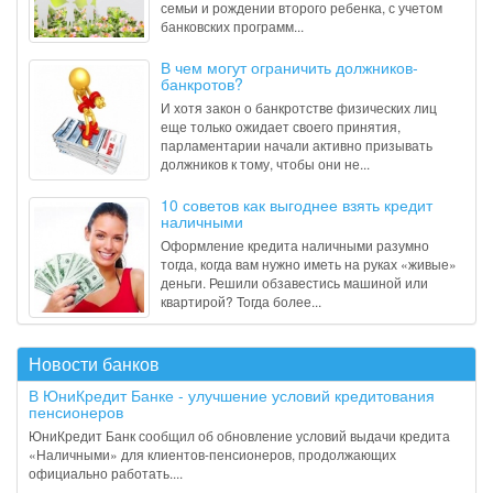
семьи и рождении второго ребенка, с учетом
банковских программ...
В чем могут ограничить должников-
банкротов?
И хотя закон о банкротстве физических лиц
еще только ожидает своего принятия,
парламентарии начали активно призывать
должников к тому, чтобы они не...
10 советов как выгоднее взять кредит
наличными
Оформление кредита наличными разумно
тогда, когда вам нужно иметь на руках «живые»
деньги. Решили обзавестись машиной или
квартирой? Тогда более...
Новости банков
В ЮниКредит Банке - улучшение условий кредитования
пенсионеров
ЮниКредит Банк сообщил об обновление условий выдачи кредита
«Наличными» для клиентов-пенсионеров, продолжающих
официально работать....