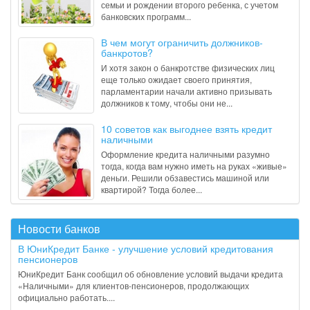
семьи и рождении второго ребенка, с учетом
банковских программ...
В чем могут ограничить должников-
банкротов?
И хотя закон о банкротстве физических лиц
еще только ожидает своего принятия,
парламентарии начали активно призывать
должников к тому, чтобы они не...
10 советов как выгоднее взять кредит
наличными
Оформление кредита наличными разумно
тогда, когда вам нужно иметь на руках «живые»
деньги. Решили обзавестись машиной или
квартирой? Тогда более...
Новости банков
В ЮниКредит Банке - улучшение условий кредитования
пенсионеров
ЮниКредит Банк сообщил об обновление условий выдачи кредита
«Наличными» для клиентов-пенсионеров, продолжающих
официально работать....