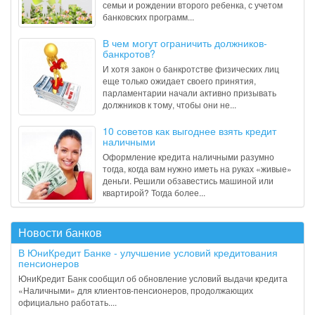
семьи и рождении второго ребенка, с учетом
банковских программ...
В чем могут ограничить должников-
банкротов?
И хотя закон о банкротстве физических лиц
еще только ожидает своего принятия,
парламентарии начали активно призывать
должников к тому, чтобы они не...
10 советов как выгоднее взять кредит
наличными
Оформление кредита наличными разумно
тогда, когда вам нужно иметь на руках «живые»
деньги. Решили обзавестись машиной или
квартирой? Тогда более...
Новости банков
В ЮниКредит Банке - улучшение условий кредитования
пенсионеров
ЮниКредит Банк сообщил об обновление условий выдачи кредита
«Наличными» для клиентов-пенсионеров, продолжающих
официально работать....