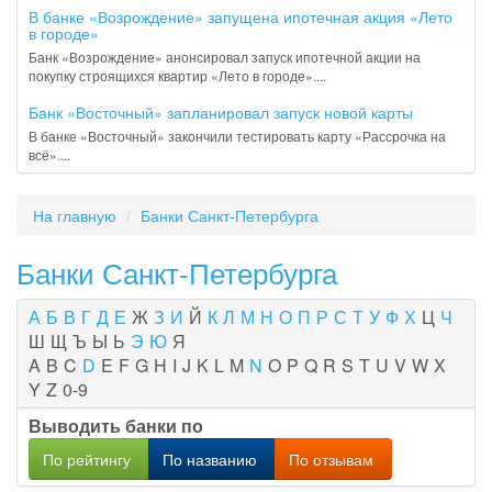
В банке «Возрождение» запущена ипотечная акция «Лето
в городе»
Банк «Возрождение» анонсировал запуск ипотечной акции на
покупку строящихся квартир «Лето в городе»....
Банк «Восточный» запланировал запуск новой карты
В банке «Восточный» закончили тестировать карту «Рассрочка на
всё»....
На главную
Банки Санкт-Петербурга
Банки Санкт-Петербурга
А
Б
В
Г
Д
Е
Ж
З
И
Й
К
Л
М
Н
О
П
Р
С
Т
У
Ф
Х
Ц
Ч
Ш
Щ
Ъ
Ы
Ь
Э
Ю
Я
A
B
C
D
E
F
G
H
I
J
K
L
M
N
O
P
Q
R
S
T
U
V
W
X
Y
Z
0-9
Выводить банки по
По рейтингу
По названию
По отзывам