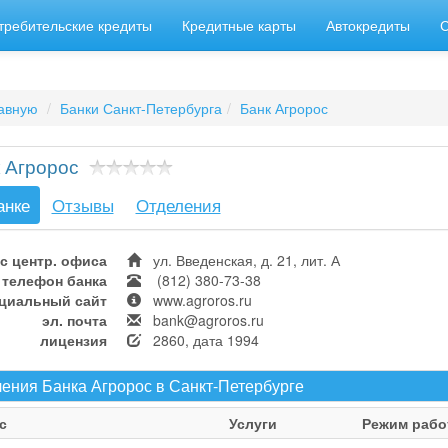
требительские кредиты
Кредитные карты
Автокредиты
авную
Банки Санкт-Петербурга
Банк Агророс
 Агророс
анке
Отзывы
Отделения
с центр. офиса
ул. Введенская, д. 21, лит. А
телефон банка
(812) 380-73-38
циальный сайт
www.agroros.ru
эл. почта
bank@agroros.ru
лицензия
2860, дата 1994
ения Банка Агророс в Санкт-Петербурге
с
Услуги
Режим раб