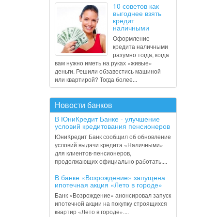
10 советов как
выгоднее взять
кредит
наличными
Оформление
кредита наличными
разумно тогда, когда
вам нужно иметь на руках «живые»
деньги. Решили обзавестись машиной
или квартирой? Тогда более...
Новости банков
В ЮниКредит Банке - улучшение
условий кредитования пенсионеров
ЮниКредит Банк сообщил об обновление
условий выдачи кредита «Наличными»
для клиентов-пенсионеров,
продолжающих официально работать....
В банке «Возрождение» запущена
ипотечная акция «Лето в городе»
Банк «Возрождение» анонсировал запуск
ипотечной акции на покупку строящихся
квартир «Лето в городе»....