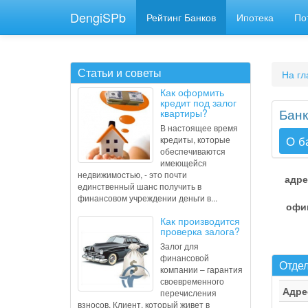
DengiSPb
Рейтинг Банков
Ипотека
По
Статьи и советы
На гл
Как оформить
кредит под залог
Банк
квартиры?
В настоящее время
О б
кредиты, которые
обеспечиваются
имеющейся
недвижимостью, - это почти
адре
единственный шанс получить в
финансовом учреждении деньги в...
офи
Как производится
проверка залога?
Залог для
финансовой
Отдел
компании – гарантия
своевременного
Адре
перечисления
взносов. Клиент, который живет в