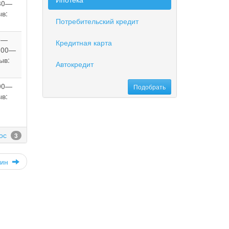
:30—
ыв:
Потребительский кредит
00—
Кредитная карта
9:00—
ыв:
Автокредит
:00—
ыв:
ос
3
анин