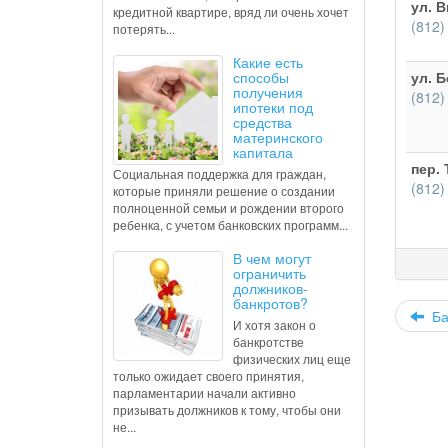
ул. В
кредитной квартире, вряд ли очень хочет
(812)
потерять...
Какие есть
способы
ул. Б
получения
(812)
ипотеки под
средства
материнского
капитала
пер. 
Социальная поддержка для граждан,
(812)
которые приняли решение о создании
полноценной семьи и рождении второго
ребенка, с учетом банковских программ...
В чем могут
ограничить
должников-
банкротов?
Бан
И хотя закон о
банкротстве
физических лиц еще
только ожидает своего принятия,
парламентарии начали активно
призывать должников к тому, чтобы они
не...