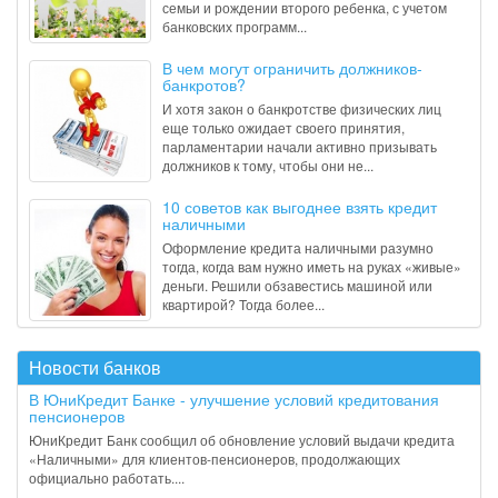
семьи и рождении второго ребенка, с учетом
банковских программ...
В чем могут ограничить должников-
банкротов?
И хотя закон о банкротстве физических лиц
еще только ожидает своего принятия,
парламентарии начали активно призывать
должников к тому, чтобы они не...
10 советов как выгоднее взять кредит
наличными
Оформление кредита наличными разумно
тогда, когда вам нужно иметь на руках «живые»
деньги. Решили обзавестись машиной или
квартирой? Тогда более...
Новости банков
В ЮниКредит Банке - улучшение условий кредитования
пенсионеров
ЮниКредит Банк сообщил об обновление условий выдачи кредита
«Наличными» для клиентов-пенсионеров, продолжающих
официально работать....