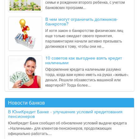
семьи и рождении второго ребенка, с учетом
банковских программ...
В чем могут ограничить должников-
банкротов?
И хотя закон о банкротстве физических лиц
еще только ожидает своего принятия,
парламентарии начали активно призывать
должников к тому, чтобы они не...
10 советов как выгоднее взять кредит
наличными
Оформление кредита наличными разумно
тогда, когда вам нужно иметь на руках «живые»
деньги. Решили обзавестись машиной или
квартирой? Тогда более...
Новости банков
В ЮниКредит Банке - улучшение условий кредитования
пенсионеров
ЮниКредит Банк сообщил об обновление условий выдачи кредита
«Наличными» для клиентов-пенсионеров, продолжающих
официально работать....