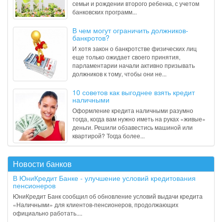
семьи и рождении второго ребенка, с учетом
банковских программ...
В чем могут ограничить должников-
банкротов?
И хотя закон о банкротстве физических лиц
еще только ожидает своего принятия,
парламентарии начали активно призывать
должников к тому, чтобы они не...
10 советов как выгоднее взять кредит
наличными
Оформление кредита наличными разумно
тогда, когда вам нужно иметь на руках «живые»
деньги. Решили обзавестись машиной или
квартирой? Тогда более...
Новости банков
В ЮниКредит Банке - улучшение условий кредитования
пенсионеров
ЮниКредит Банк сообщил об обновление условий выдачи кредита
«Наличными» для клиентов-пенсионеров, продолжающих
официально работать....