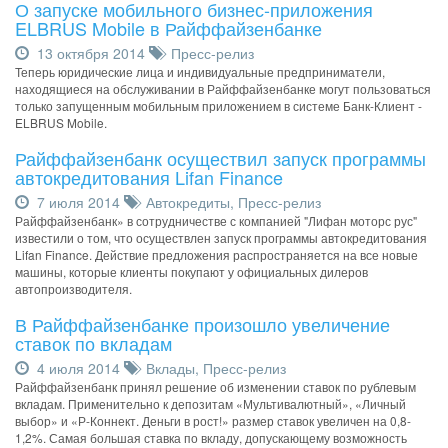
О запуске мобильного бизнес-приложения
ELBRUS Mobile в Райффайзенбанке
13 октября 2014
Пресс-релиз
Теперь юридические лица и индивидуальные предприниматели,
находящиеся на обслуживании в Райффайзенбанке могут пользоваться
только запущенным мобильным приложением в системе Банк-Клиент -
ELBRUS Mobile.
Райффайзенбанк осуществил запуск программы
автокредитования Lifan Finance
7 июля 2014
Автокредиты
,
Пресс-релиз
Райффайзенбанк» в сотрудничестве с компанией "Лифан моторс рус"
известили о том, что осуществлен запуск программы автокредитования
Lifan Finance. Действие предложения распространяется на все новые
машины, которые клиенты покупают у официальных дилеров
автопроизводителя.
В Райффайзенбанке произошло увеличение
ставок по вкладам
4 июля 2014
Вклады
,
Пресс-релиз
Райффайзенбанк принял решение об изменении ставок по рублевым
вкладам. Применительно к депозитам «Мультивалютный», «Личный
выбор» и «Р-Коннект. Деньги в рост!» размер ставок увеличен на 0,8-
1,2%. Самая большая ставка по вкладу, допускающему возможность