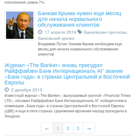
пополнения, равна 7%.
Банкам Крыма нужен еще месяц
для начала нормального
обслуживания клиентов
17 апреля 2014
Банковские прогнозы
,
банковский кризис
Владимир Путин: банкам Крыма необходим еще
месяц для начала нормального обслуживания
клиентов.
Журнал «The Banker» вновь присудил
Райффайзен Банк Интернациональ АГ звание
«Банк года» в странах Центральной и Восточной
Европы
2 декабря 2013
Известный журнал «The Banker», выпускаемый группой «Financial Times
LTD», объявил Райффайзен Банк Интернациональ АГ победителем в
номинации «Банк года» в странах Центральной и Восточной Европы
(ЦВЕ) и еще в пяти странах. Церемония вручения наград проходила в
Лондоне.
←
1
2
3
→