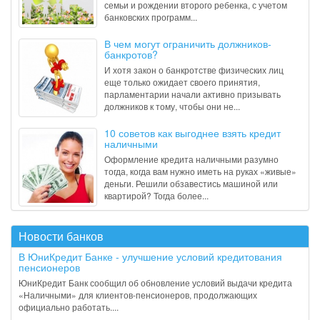
семьи и рождении второго ребенка, с учетом
банковских программ...
В чем могут ограничить должников-
банкротов?
И хотя закон о банкротстве физических лиц
еще только ожидает своего принятия,
парламентарии начали активно призывать
должников к тому, чтобы они не...
10 советов как выгоднее взять кредит
наличными
Оформление кредита наличными разумно
тогда, когда вам нужно иметь на руках «живые»
деньги. Решили обзавестись машиной или
квартирой? Тогда более...
Новости банков
В ЮниКредит Банке - улучшение условий кредитования
пенсионеров
ЮниКредит Банк сообщил об обновление условий выдачи кредита
«Наличными» для клиентов-пенсионеров, продолжающих
официально работать....