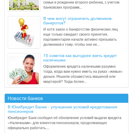
семьи и рождении второго ребенка, с учетом
банковских программ...
В чем могут ограничить должников-
банкротов?
И хотя закон о банкротстве физических лиц
еще только ожидает своего принятия,
парламентарии начали активно призывать
должников к тому, чтобы они не...
10 советов как выгоднее взять кредит
наличными
Оформление кредита наличными разумно
тогда, когда вам нужно иметь на руках «живые»
деньги. Решили обзавестись машиной или
квартирой? Тогда более...
Новости банков
В ЮниКредит Банке - улучшение условий кредитования
пенсионеров
ЮниКредит Банк сообщил об обновление условий выдачи кредита
«Наличными» для клиентов-пенсионеров, продолжающих
официально работать....