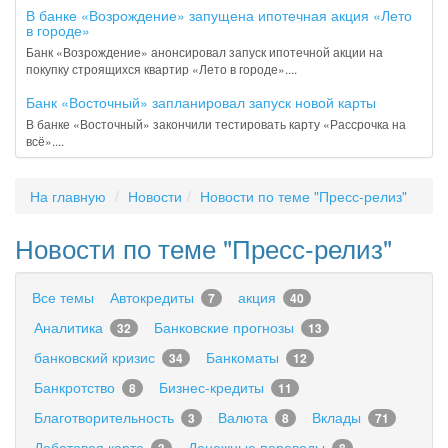
В банке «Возрождение» запущена ипотечная акция «Лето
в городе»
Банк «Возрождение» анонсировал запуск ипотечной акции на
покупку строящихся квартир «Лето в городе»....
Банк «Восточный» запланировал запуск новой карты
В банке «Восточный» закончили тестировать карту «Рассрочка на
всё»....
На главную
Новости
Новости по теме "Пресс-релиз"
Новости по теме "Пресс-релиз"
Все темы
Автокредиты
акция
7
40
Аналитика
Банковские прогнозы
32
13
банковский кризис
Банкоматы
34
12
Банкротство
Бизнес-кредиты
8
11
Благотворительность
Валюта
Вклады
3
8
71
Дебетовая карта
Денежные переводы