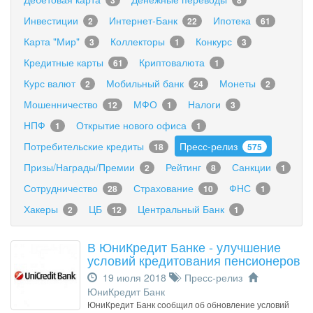
3
8
Инвестиции
Интернет-Банк
Ипотека
2
22
61
Карта "Мир"
Коллекторы
Конкурс
3
1
3
Кредитные карты
Криптовалюта
61
1
Курс валют
Мобильный банк
Монеты
2
24
2
Мошенничество
МФО
Налоги
12
1
3
НПФ
Открытие нового офиса
1
1
Потребительские кредиты
Пресс-релиз
18
575
Призы/Награды/Премии
Рейтинг
Санкции
2
8
1
Сотрудничество
Страхование
ФНС
28
10
1
Хакеры
ЦБ
Центральный Банк
2
12
1
В ЮниКредит Банке - улучшение
условий кредитования пенсионеров
19 июля 2018
Пресс-релиз
ЮниКредит Банк
ЮниКредит Банк сообщил об обновление условий