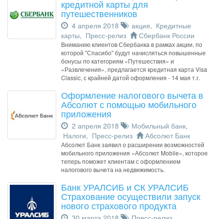
кредитной карты для
путешественников
4 апреля 2018
акция
,
Кредитные
карты
,
Пресс-релиз
Сбербанк России
Вниманию клиентов Сбербанка в рамках акции, по
которой "Спасибо" будут начисляться повышенные
бонусы по категориям «Путешествия» и
«Развлечения», предлагается кредитная карта Visa
Classic, с крайней датой оформления - 14 мая т.г.
Оформление налогового вычета в
Абсолют с помощью мобильного
приложения
2 апреля 2018
Мобильный банк
,
Налоги
,
Пресс-релиз
Абсолют Банк
Абсолют Банк заявил о расширении возможностей
мобильного приложения «Абсолют Mobile», которое
теперь поможет клиентам с оформлением
налогового вычета на недвижимость.
Банк УРАЛСИБ и СК УРАЛСИБ
Страхование осуществили запуск
нового страхового продукта
30 марта 2018
Пресс-релиз
,