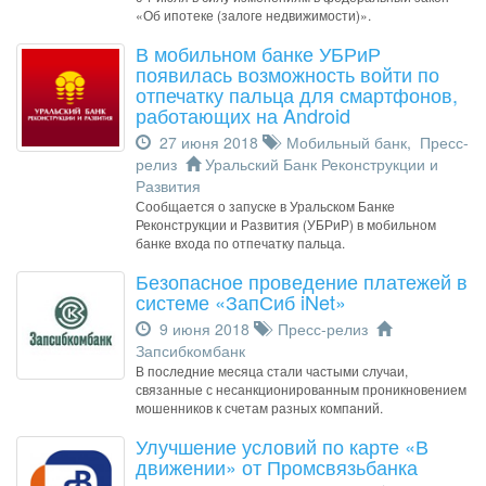
«Об ипотеке (залоге недвижимости)».
В мобильном банке УБРиР
появилась возможность войти по
отпечатку пальца для смартфонов,
работающих на Android
27 июня 2018
Мобильный банк
,
Пресс-
релиз
Уральский Банк Реконструкции и
Развития
Сообщается о запуске в Уральском Банке
Реконструкции и Развития (УБРиР) в мобильном
банке входа по отпечатку пальца.
Безопасное проведение платежей в
системе «ЗапСиб iNet»
9 июня 2018
Пресс-релиз
Запсибкомбанк
В последние месяца стали частыми случаи,
связанные с несанкционированным проникновением
мошенников к счетам разных компаний.
Улучшение условий по карте «В
движении» от Промсвязьбанка