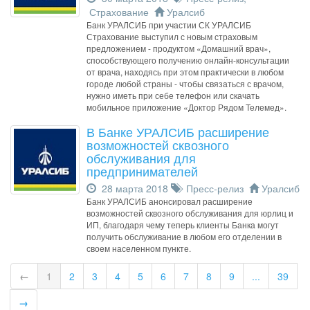
Страхование
Уралсиб
Банк УРАЛСИБ при участии СК УРАЛСИБ
Страхование выступил с новым страховым
предложением - продуктом «Домашний врач»,
способствующего получению онлайн-консультации
от врача, находясь при этом практически в любом
городе любой страны - чтобы связаться с врачом,
нужно иметь при себе телефон или скачать
мобильное приложение «Доктор Рядом Телемед».
В Банке УРАЛСИБ расширение
возможностей сквозного
обслуживания для
предпринимателей
28 марта 2018
Пресс-релиз
Уралсиб
Банк УРАЛСИБ анонсировал расширение
возможностей сквозного обслуживания для юрлиц и
ИП, благодаря чему теперь клиенты Банка могут
получить обслуживание в любом его отделении в
своем населенном пункте.
←
1
2
3
4
5
6
7
8
9
...
39
→