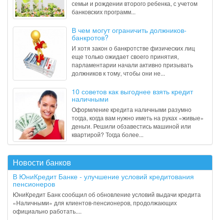
семьи и рождении второго ребенка, с учетом
банковских программ...
В чем могут ограничить должников-
банкротов?
И хотя закон о банкротстве физических лиц
еще только ожидает своего принятия,
парламентарии начали активно призывать
должников к тому, чтобы они не...
10 советов как выгоднее взять кредит
наличными
Оформление кредита наличными разумно
тогда, когда вам нужно иметь на руках «живые»
деньги. Решили обзавестись машиной или
квартирой? Тогда более...
Новости банков
В ЮниКредит Банке - улучшение условий кредитования
пенсионеров
ЮниКредит Банк сообщил об обновление условий выдачи кредита
«Наличными» для клиентов-пенсионеров, продолжающих
официально работать....