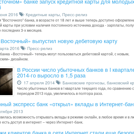
сточном» банке запуск кредитной карты для молоды
й
юня 2016
Кредитные карты
,
Пресс-релиз
 "Восточного" банка, в возрасте от 18 лет и выше теперь доступно оформлен
й карты при условии наличия постоянного источника дохода - зарплаты, пол
е последних 3-х месяцев.
«Восточный» выпустил новую дебетовую карту
арта 2016
Пресс-релиз
банка «Восточный» теперь могут пользоваться дебетовой картой, с новым,
ским» дизайном.
В России число убыточных банков в I квартал
2014-го выросло в 1,5 раза
17 апреля 2014
Банковские прогнозы
,
банковский к
Число убыточных банков в I квартале текущего года, по сравнению с
периодом 2013 года, увеличилось в полтора раза.
чный экспресс банк «открыл» вклады в Интернет-бан
тября 2013
явилась возможность открывать вклады в режиме онлайн, в любое время и в 
е есть доступ в интернет – через Интернет-банк.
жи клиентов банка в сети Интернет стали еще безоп