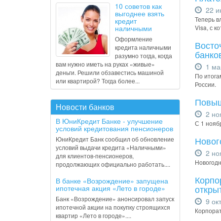
10 советов как
22 и
выгоднее взять
Теперь в
кредит
наличными
Visa, с 
Оформление
Восто
кредита наличными
банко
разумно тогда, когда
вам нужно иметь на руках «живые»
1 ма
деньги. Решили обзавестись машиной
По итога
или квартирой? Тогда более...
России.
Повыш
Новости банков
2 но
В ЮниКредит Банке - улучшение
С 1 нояб
условий кредитования пенсионеров
Новог
ЮниКредит Банк сообщил об обновление
условий выдачи кредита «Наличными»
2 но
для клиентов-пенсионеров,
Новогодн
продолжающих официально работать....
Корпо
В банке «Возрождение» запущена
открыт
ипотечная акция «Лето в городе»
Банк «Возрождение» анонсировал запуск
9 окт
ипотечной акции на покупку строящихся
Корпорат
квартир «Лето в городе»....