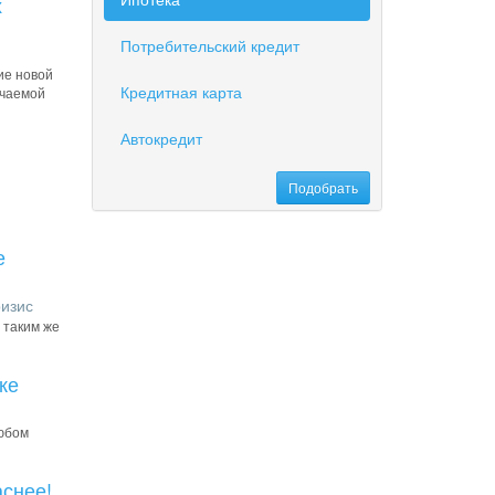
х
Потребительский кредит
ие новой
Кредитная карта
учаемой
Автокредит
е
ризис
 таким же
ке
любом
аснее!