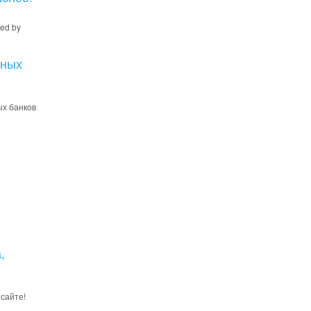
ed by
ьных
ых банков
,
сайте!