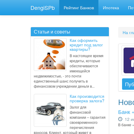
DengiSPb
Рейтинг Банков
Ипотека
По
Статьи и советы
На гл
Как оформить
кредит под залог
квартиры?
В настоящее время
кредиты, которые
обеспечиваются
имеющейся
недвижимостью, - это почти
единственный шанс получить в
Пуб
финансовом учреждении деньги в...
Как производится
Ново
проверка залога?
Залог для
Банк 
финансовой
компании – гарантия
12 и
своевременного
В банке 
перечисления
взносов. Клиент, который живет в