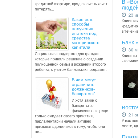
В «Во
кредитной квартире, вряд ли очень хочет
люде
потерять...
23 и
Какие есть
Клиентам
способы
кредитно
получения
в течени
ипотеки под
средства
Банк 
материнского
капитала
30 м
Социальная поддержка для граждан,
Клиенты 
которые приняли решение о создании
«космиче
полноценной семьи и рождении второго
ребенка, с учетом банковских программ...
В чем могут
ограничить
должников-
банкротов?
И хотя закон о
банкротстве
Восто
физических лиц еще
21 ок
только ожидает своего принятия,
У вас по
парламентарии начали активно
месте, гд
призывать должников к тому, чтобы они
не...
Плате