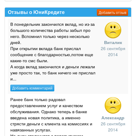
Отзывы о ЮниКредите
Добавить отзыв
В понедельник закончился вклад, но из-за
большого количества работы забыл про
него. Вспомнил только через несколько
дней.
Виталик
При открытии вклада банк прислал
26 сентября
сообщение с благодарностью,потом еще
2014
какие-то смс были.
А когда вклад закончился и деньги лежали
уже просто так, то банк ничего не прислал
и...
Добавить комментарий
Ранее банк только радовал
предоставлением услуг и качеством
обслуживания. Однако теперь в банке
введена новая политика, а именно
Александр
стрясти деньги с клиента на комиссиях и
26 сентября
навязанных услугах.
2014
На днях столкнулся с перевыпуском