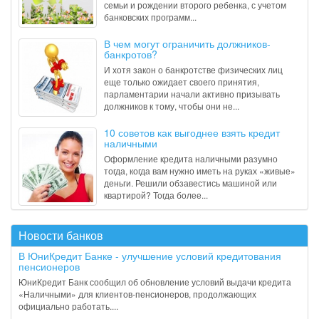
семьи и рождении второго ребенка, с учетом
банковских программ...
В чем могут ограничить должников-
банкротов?
И хотя закон о банкротстве физических лиц
еще только ожидает своего принятия,
парламентарии начали активно призывать
должников к тому, чтобы они не...
10 советов как выгоднее взять кредит
наличными
Оформление кредита наличными разумно
тогда, когда вам нужно иметь на руках «живые»
деньги. Решили обзавестись машиной или
квартирой? Тогда более...
Новости банков
В ЮниКредит Банке - улучшение условий кредитования
пенсионеров
ЮниКредит Банк сообщил об обновление условий выдачи кредита
«Наличными» для клиентов-пенсионеров, продолжающих
официально работать....