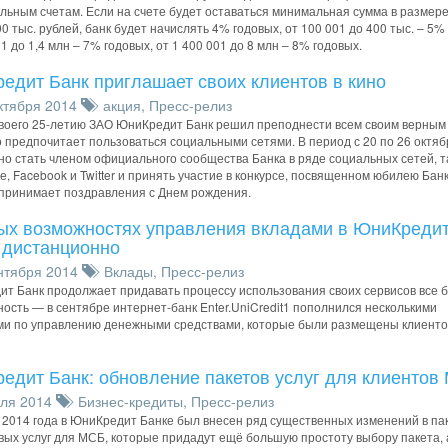
льным счетам. Если на счете будет оставаться минимальная сумма в размере
0 тыс. рублей, банк будет начислять 4% годовых, от 100 001 до 400 тыс. – 5%
1 до 1,4 млн – 7% годовых, от 1 400 001 до 8 млн – 8% годовых.
едит Банк приглашает своих клиентов в кино
ктября 2014
акция
,
Пресс-релиз
своего 25-летию ЗАО ЮниКредит Банк решил преподнести всем своим верным
то предпочитает пользоваться социальными сетями. В период с 20 по 26 октяб
но стать членом официального сообщества Банка в ряде социальных сетей, та
е, Facebook и Twitter и принять участие в конкурсе, посвященном юбилею Банк
принимает поздравления с Днем рождения.
ых возможностях управления вкладами в ЮниКреди
 дистанционно
нтября 2014
Вклады
,
Пресс-релиз
т Банк продолжает придавать процессу использования своих сервисов все 
ость — в сентябре интернет-банк Enter.UniCredit1 пополнился несколькими
и по управлению денежными средствами, которые были размещены клиенто
едит Банк: обновление пакетов услуг для клиентов
ля 2014
Бизнес-кредиты
,
Пресс-релиз
 2014 года в ЮниКредит Банке был внесен ряд существенных изменений в па
ых услуг для МСБ, которые придадут ещё большую простоту выбору пакета, 