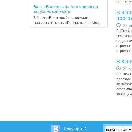
наполнен
Банк «Восточный» запланировал
запуск новой карты
В Юни
прогр
В банке «Восточный» закончили
тестировать карту «Рассрочка на всё»....
27 и
В ЮниКре
включено
недвижим
страхова
страхова
В Юни
29 м
С 1 июня
программ
возможно
оформлен
заемщика
DengiSpb ©