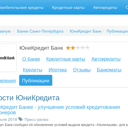
требительские кредиты
Кредитные карты
Автокредиты
авную
Банки Санкт-Петербурга
ЮниКредит Банк
Публикаци
ЮниКредит Банк
О банке
Кредитные карты
Автокредиты
Кредиты
Ипотека
Отзывы
Банкоматы
еления
Публикации
ости ЮниКредита
Кредит Банке - улучшение условий кредитования
онеров
юля 2018
Пресс-релиз
т Банк сообщил об обновление условий выдачи кредита «Наличными» для к