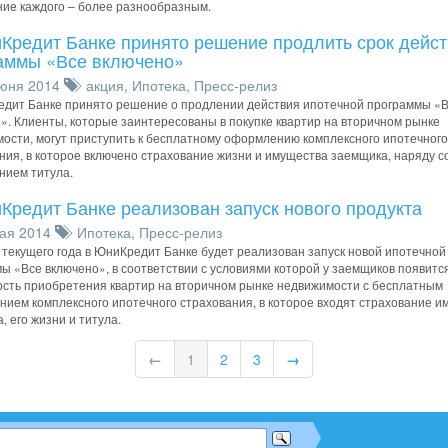
ие каждого – более разнообразным.
Кредит Банке принято решение продлить срок дейс
аммы «Все включено»
юня 2014
акция
,
Ипотека
,
Пресс-релиз
дит Банке принято решение о продлении действия ипотечной программы «
». Клиенты, которые заинтересованы в покупке квартир на вторичном рынке
ости, могут приступить к бесплатному оформлению комплексного ипотечного
ния, в которое включено страхование жизни и имущества заемщика, наряду с
нием титула.
Кредит Банке реализован запуск нового продукта
ая 2014
Ипотека
,
Пресс-релиз
 текущего года в ЮниКредит Банке будет реализован запуск новой ипотечной
ы «Все включено», в соответствии с условиями которой у заемщиков появитс
сть приобретения квартир на вторичном рынке недвижимости с бесплатным
ием комплексного ипотечного страхования, в которое входят страхование и
, его жизни и титула.
←
1
2
3
→