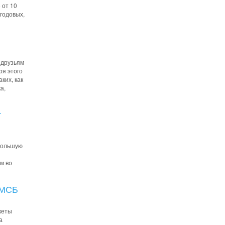
 от 10
 годовых,
 друзьям
ря этого
ких, как
а,
т
большую
м во
 МСБ
кеты
а