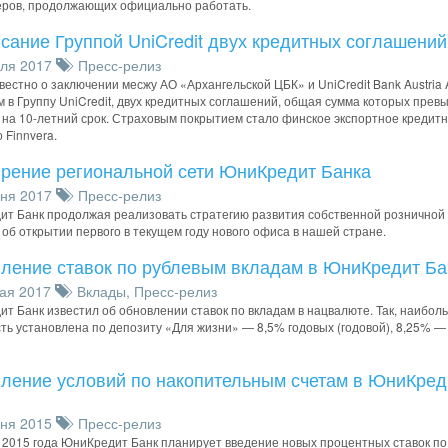
ров, продолжающих официально работать.
сание Группой UniCredit двух кредитных соглашений
ля 2017
Пресс-релиз
вестно о заключении месжу АО «Архангельской ЦБК» и UniCredit Bank Austria 
 в Группу UniCredit, двух кредитных соглашений, общая сумма которых прев
 на 10-летний срок. Страховым покрытием стало финское экспортное кредит
 Finnvera.
рение региональной сети ЮниКредит Банка
ня 2017
Пресс-релиз
т Банк продолжая реализовать стратегию развития собственной розничной 
 об открытии первого в текущем году нового офиса в нашей стране.
ление ставок по рублевым вкладам в ЮниКредит Ба
ая 2017
Вклады
,
Пресс-релиз
т Банк известил об обновлении ставок по вкладам в нацвалюте. Так, наибол
ть установлена по депозиту «Для жизни» — 8,5% годовых (годовой), 8,25% — 
ление условий по накопительным счетам в ЮниКред
ня 2015
Пресс-релиз
 2015 года ЮниКредит Банк планирует введение новых процентных ставок по