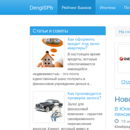
DengiSPb
Рейтинг Банков
Ипотека
По
Статьи и советы
На гл
Как оформить
кредит под залог
квартиры?
В настоящее время
кредиты, которые
обеспечиваются
имеющейся
недвижимостью, - это почти
единственный шанс получить в
Отд
финансовом учреждении деньги в...
Как производится
Нов
проверка залога?
Залог для
В Юни
финансовой
пенси
компании – гарантия
своевременного
19 и
перечисления
ЮниКреди
взносов. Клиент, который живет в