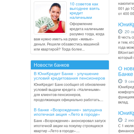
10 советов как
накопите
выгоднее взять
001 до 10
кредит
от 400 00
наличными
ЮниКр
Оформление
кредита наличными
20 о
разумно тогда, когда
В честь 
вам нужно иметь на руках «живые»
и тем, к
деньги. Решили обзавестись машиной
года мож
или квартирой? Тогда более...
ВКонтакт
который 
Новости банков
О нов
Банке
В ЮниКредит Банке - улучшение
условий кредитования пенсионеров
9 се
ЮниКредит Банк сообщил об обновление
ЮниКреди
условий выдачи кредита «Наличными»
комфортн
для клиентов-пенсионеров,
функциям
продолжающих официально работать....
вклад.
В банке «Возрождение» запущена
ЮниКр
ипотечная акция «Лето в городе»
2 ию
Банк «Возрождение» анонсировал запуск
ипотечной акции на покупку строящихся
С 1 июля
квартир «Лето в городе»....
финансов