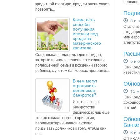
пенсионе
кредитной квартире, вряд ли очень хочет
потерять...
Подпи
Какие есть
5 ию
способы
Стало из
получения
входящим
ипотеки под
млн евро
средства
агентство
материнского
капитала
Расши
Социальная поддержка для граждан,
которые приняли решение о создании
5 ию
полноценной семьи и рождении второго
ЮниКреди
ребенка, с учетом банковских программ...
известил
В чем могут
Обнов
ограничить
должников-
15 м
банкротов?
ЮниКреди
И хотя закон о
доходнос
банкротстве
летний.
физических лиц еще
Обнов
только ожидает своего принятия,
парламентарии начали активно
Банке
призывать должников к тому, чтобы они
8 ию
не...
С 1 июля