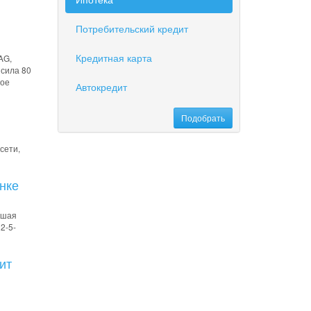
Потребительский кредит
Кредитная карта
AG,
ысила 80
ное
Автокредит
сети,
нке
ьшая
2-5-
ит